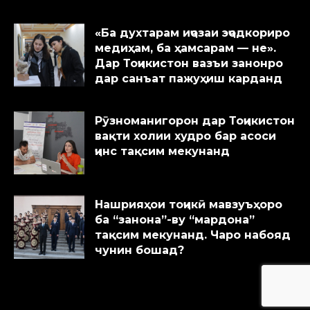
«Ба духтарам иҷозаи эҷодкориро
медиҳам, ба ҳамсарам — не».
Дар Тоҷикистон вазъи занонро
дар санъат пажуҳиш карданд
Рӯзноманигорон дар Тоҷикистон
вақти холии худро бар асоси
ҷинс тақсим мекунанд
Нашрияҳои тоҷикӣ мавзуъҳоро
ба “занона”-ву “мардона”
тақсим мекунанд. Чаро набояд
чунин бошад?