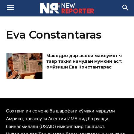
Eva Constantaras
Маводро дар асоси маълумот чӣ
тавр таҳия намудан мумкин аст:
омӯзиши Ева Константарас
Cохтани ин сомона ба шарофати кӯмаки мардуми
Амрико, тавассути Агентии ИМА оид ба рушди
байналмилалӣ (USAID) имконпазир гаштааст.