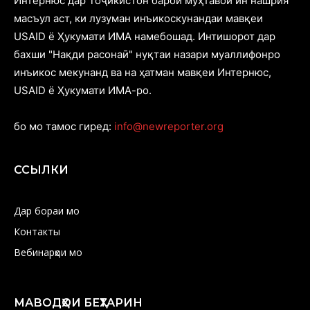
Интернюс дар Тоҷикистон барои муҳтавои ин нашрия
масъул аст, ки лузуман инъикоскунандаи мавқеи
USAID ё Ҳукумати ИМА намебошад. Интишорот дар
бахши "Нақди расонаӣ" нуқтаи назари муаллифонро
инъикос мекунанд ва на ҳатман мавқеи Интернюс,
USAID ё Ҳукумати ИМА-ро.
бо мо тамос гиред:
info@newreporter.org
ССЫЛКИ
Дар бораи мо
Контакты
Вебинарҳои мо
МАВОДҲОИ БЕҲТАРИН