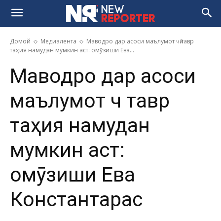
Домой
Медиалента
Маводро дар асоси маълумот чӣ тавр
таҳия намудан мумкин аст: омӯзиши Ева...
Маводро дар асоси
маълумот чӣ тавр
таҳия намудан
мумкин аст:
омӯзиши Ева
Константарас