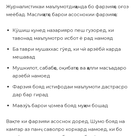
Журналистикаи маълумотдиҳанда бо фарзияҳо оғоз
меёбад. Маслиҳатҳо барои асоснокии фарзияҳо:
Кӯшиш кунед назарияро пеш гузоред, ки
тавонад маълумотро исбот ё рад намояд
Ба таври мушаххас гӯед, ки чӣ арзёбӣ карда
мешавад
Мушкилот, сабабҳо, оқибатҳо ва ҳалли масъадаро
арзёбӣ намоед
Фарзия бояд истифодаи маълумоти дастрасро
дар бар гирад
Мавзӯъ барои ҷомеа бояд муҳим бошад
Вақте ки фарзияи асоснок доред, Шумо бояд на
камтар аз панҷ саволро коркард намоед, ки бо