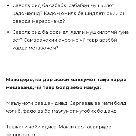
Саволҳо оид ба сабабҳо: сабабҳои мушкилот
кадомҳоянд? Кадом омилҳо ба шиддатнокии он
оварда мерасонанд?
Саволҳо оид ба роҳҳои ҳал. Ҳалли мушкилот чӣ гуна
аст? Самаранокии онро мо чӣ тавр арзёбӣ
карда метавонем?
Маводеро, ки дар асоси маълумот таҳия карда
мешаванд, чӣ тавр бояд зебо намуд:
Маълумоти равшан диҳед. Сарлавҳаҳо ва матн бояд
ҷолиб, фаҳмо ва бо маълумот мутобиқ бошанд.
Ташкили ҷойи ҳодиса. Мағзи сар тасвирҳоро
меписандад.