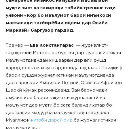
самаранок инъикос намудани масъалаҳои
муҳити зист ва захираҳои табиӣ» тренинг таҳти
унвони «Кор бо маълумот барои инъикоси
масъалаҳои тағйирёбии иқлим дар Осиёи
Марказӣ» баргузор гардид.
Тренер —
Ева Константарас
— журналист-
таҳқиқотчии Интернюс буд, ки дар журналистикаи
маълумотдиҳандаи кишварҳои дар ҳоли рушд
қарордошта махсус гардонида шудааст. Лоиҳаҳои ӯ
барои рушди журналистикаи маълумотдиҳанда
дар саросари Амрикои Лотинӣ, Осиё ва Африқои
Шарқӣ кӯмак расонидаанд. Вай барномаҳои
омӯзиширо барои таҳқиқоти журналистӣ ва
маълумот дар муҳити бо сатҳи баланди хатар бо
дастрасии маҳдуд ба маълумот таҳия кардааст.
Муаллифи
китоби дарсӣ оид
ба журналистикаи
маълумотӣ аст.