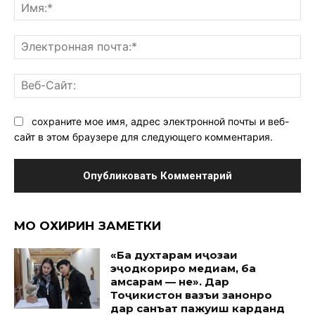
Им
Эл
поч
Ве
Са
сохраните мое имя, адрес электронной почты и веб-
сайт в этом браузере для следующего комментария.
МО ОХИРИН ЗАМЕТКИ
«Ба духтарам иҷозаи
эҷодкориро медиҳам, ба
ҳамсарам — не». Дар
Тоҷикистон вазъи занонро
дар санъат пажуҳиш карданд