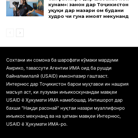
кунам»: занон дар Тоҷикистон
ҳуқуқи дар мазҳари ом будани
худро чи гуна ҳимоят мекунанд
Cохтани ин сомона ба шарофати кӯмаки мардуми
Амрико, тавассути Агентии ИМА оид ба рушди
байналмилалӣ (USAID) имконпазир гаштааст.
Интернюс дар Тоҷикистон барои муҳтавои ин нашрия
масъул аст, ки лузуман инъикоскунандаи мавқеи
USAID ё Ҳукумати ИМА намебошад. Интишорот дар
бахши "Нақди расонаӣ" нуқтаи назари муаллифонро
инъикос мекунанд ва на ҳатман мавқеи Интернюс,
USAID ё Ҳукумати ИМА-ро.