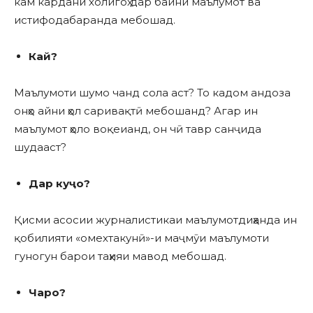
кам кардани холигоҳ дар байни маълумот ва
истифодабаранда мебошад.
Кай?
Маълумоти шумо чанд сола аст? То кадом андоза
онҳо айни ҳол саривақтӣ мебошанд? Агар ин
маълумот ҳоло воқеианд, он чӣ тавр санҷида
шудааст?
Дар куҷо?
Қисми асосии журналистикаи маълумотдиҳанда ин
қобилияти «омехтакунӣ»-и маҷмӯи маълумоти
гуногун барои таҳияи мавод мебошад.
Чаро?