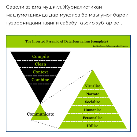
Саволи аз ҳама мушкил. Журналистикаи
маълумотдиҳанда дар муқоиса бо маълумот барои
гузаронидани таҳлили сабабу таъсир хубтар аст.