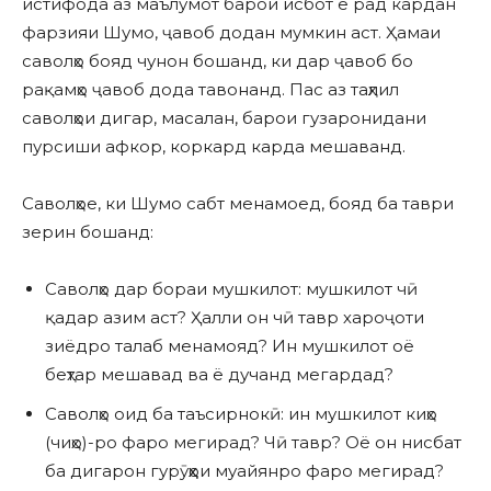
истифода аз маълумот барои исбот ё рад кардан
фарзияи Шумо, ҷавоб додан мумкин аст. Ҳамаи
саволҳо бояд чунон бошанд, ки дар ҷавоб бо
рақамҳо ҷавоб дода тавонанд. Пас аз таҳлил
саволҳои дигар, масалан, барои гузаронидани
пурсиши афкор, коркард карда мешаванд.
Саволҳое, ки Шумо сабт менамоед, бояд ба таври
зерин бошанд:
Саволҳо дар бораи мушкилот: мушкилот чӣ
қадар азим аст? Ҳалли он чӣ тавр хароҷоти
зиёдро талаб менамояд? Ин мушкилот оё
беҳтар мешавад ва ё дучанд мегардад?
Саволҳо оид ба таъсирнокӣ: ин мушкилот киҳо
(чиҳо)-ро фаро мегирад? Чӣ тавр? Оё он нисбат
ба дигарон гурӯҳҳои муайянро фаро мегирад?