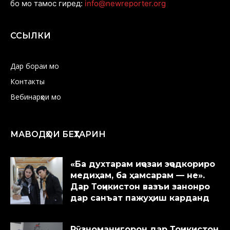
бо мо тамос гиред:
info@newreporter.org
ССЫЛКИ
Дар бораи мо
Контакты
Вебинарҳои мо
МАВОДҲОИ БЕҲТАРИН
«Ба духтарам иҷозаи эҷодкориро
медиҳам, ба ҳамсарам — не».
Дар Тоҷикистон вазъи занонро
дар санъат пажуҳиш карданд
Рӯзноманигорон дар Тоҷикистон