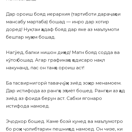
Дар ороиш бояд иерархия (тартиботи дараҷаҳои
мансабу мартаба) бошад — инро дар хотир
доред! Нуқтаи ҳадаф бояд дар яке аз маълумоти
бештар муҳим бошад.
Нагӯед, балки нишон диҳед! Матн бояд содда ва
кӯтоҳ бошад. Агар графикаҳо ҳодисаро нақл
накунанд, пас он танҳо ороиш аст!
Ба тасвирнигорӣ таваҷҷӯҳи зиёд зоҳир менамоем.
Дар истифода аз рангҳо эҳтиёт бошед. Рангҳои аз ҳад
зиёд аз фоида берун аст. Сабки ягонаро
истифода намоед.
Эҷодкор бошед. Каме бозӣ кунед ва маълумотро
бо роҳи ҷолибтарин пешниҳод намоед. Он чизе, ки