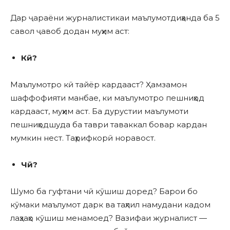
Дар ҷараёни журналистикаи маълумотдиҳанда ба 5
савол ҷавоб додан муҳим аст:
Кӣ?
Маълумотро кӣ тайёр кардааст? Ҳамзамон
шаффофияти манбае, ки маълумотро пешниҳод
кардааст, муҳим аст. Ба дурустии маълумоти
пешниҳодшуда ба таври таваккал бовар кардан
мумкин нест. Таҳрифкорӣ норавост.
Чӣ?
Шумо ба гуфтани чӣ кӯшиш доред? Барои бо
кӯмаки маълумот дарк ва таҳлил намудани кадом
лаҳзаҳо кӯшиш менамоед? Вазифаи журналист —