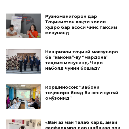
Рӯзноманигорон дар
Тоҷикистон вақти холии
худро бар асоси ҷинс тақсим
мекунанд
Нашрияҳои тоҷикӣ мавзуъҳоро
ба “занона”-ву “мардона”
тақсим мекунанд. Чаро
набояд чунин бошад?
Коршиносон: “Забони
тоҷикиро бояд ба зеҳни сунъӣ
омӯзонид”
«Вай аз ман талаб кард, ҳамаи
саҳифаҳоямро дар шабакаҳо пок