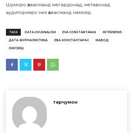
Шуморо ҳавасманд мегардонад, метавонад
аудиторияро низ ҳавасманд намояд.
TAGS
DATA-JOURNALISM
EVA CONSTANTARAS
INTERNEWS
ДАТА-ЖУРНАЛИСТИКА
ЕВА КОНСТАНТАРАС
МАВОД
ОМУЗИШ
тарҷумон