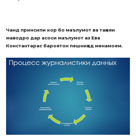
Чанд принсипи кор бо маълумот ва таҳияи
маводро дар асоси маълумот аз
Ева
Константарас бароятон пешниҳод
менамоем.