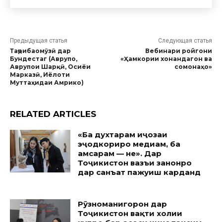
Предыдущая статья
Следующая статья
Таҷрибаомӯзӣ дар
Вебинари ройгони
Бундестаг (Аврупо,
«Ҳамкории хонандагон ва
Аврупои Шарқӣ, Осиёи
сомонаҳо»
Марказӣ, Иёлоти
Муттаҳидаи Амрико)
RELATED ARTICLES
«Ба духтарам иҷозаи
эҷодкориро медиҳам, ба
ҳамсарам — не». Дар
Тоҷикистон вазъи занонро
дар санъат пажуҳиш карданд
Рӯзноманигорон дар
Тоҷикистон вақти холии