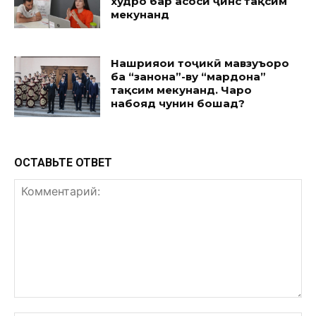
худро бар асоси ҷинс тақсим
мекунанд
Нашрияҳои тоҷикӣ мавзуъҳоро
ба “занона”-ву “мардона”
тақсим мекунанд. Чаро
набояд чунин бошад?
ОСТАВЬТЕ ОТВЕТ
Комментарий: