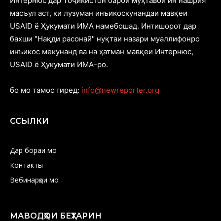
Интернюс дар Тоҷикистон барои муҳтавои ин нашрия
масъул аст, ки лузуман инъикоскунандаи мавқеи
USAID ё Ҳукумати ИМА намебошад. Интишорот дар
бахши "Нақди расонаӣ" нуқтаи назари муаллифонро
инъикос мекунанд ва на ҳатман мавқеи Интернюс,
USAID ё Ҳукумати ИМА-ро.
бо мо тамос гиред:
info@newreporter.org
ССЫЛКИ
Дар бораи мо
Контакты
Вебинарҳои мо
МАВОДҲОИ БЕҲТАРИН