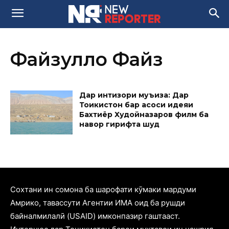
Файзулло Файз
Дар интизори муъҷиза: Дар
Тоҷикистон бар асоси идеяи
Бахтиёр Худойназаров филм ба
навор гирифта шуд
Cохтани ин сомона ба шарофати кӯмаки мардуми
Амрико, тавассути Агентии ИМА оид ба рушди
байналмилалӣ (USAID) имконпазир гаштааст.