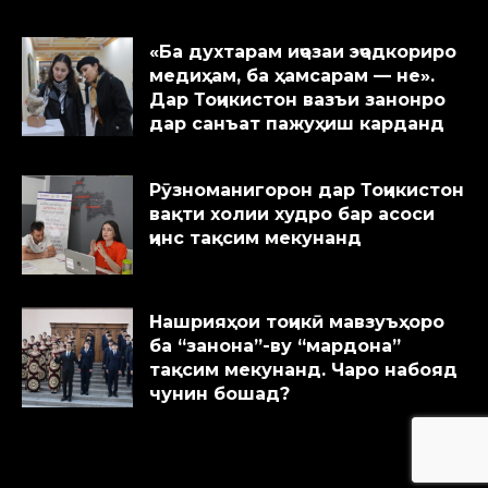
«Ба духтарам иҷозаи эҷодкориро
медиҳам, ба ҳамсарам — не».
Дар Тоҷикистон вазъи занонро
дар санъат пажуҳиш карданд
Рӯзноманигорон дар Тоҷикистон
вақти холии худро бар асоси
ҷинс тақсим мекунанд
Нашрияҳои тоҷикӣ мавзуъҳоро
ба “занона”-ву “мардона”
тақсим мекунанд. Чаро набояд
чунин бошад?