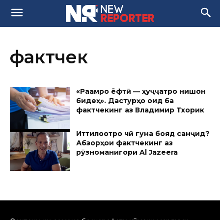
фактчек
«Рақамро ёфтӣ — ҳуҷҷатро нишон
бидеҳ». Дастурҳо оид ба
фактчекинг аз Владимир Тхорик
Иттилоотро чӣ гуна бояд санҷид?
Абзорҳои фактчекинг аз
рӯзноманигори Al Jazeera