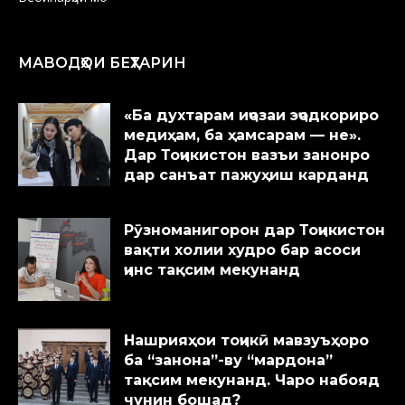
МАВОДҲОИ БЕҲТАРИН
«Ба духтарам иҷозаи эҷодкориро
медиҳам, ба ҳамсарам — не».
Дар Тоҷикистон вазъи занонро
дар санъат пажуҳиш карданд
Рӯзноманигорон дар Тоҷикистон
вақти холии худро бар асоси
ҷинс тақсим мекунанд
Нашрияҳои тоҷикӣ мавзуъҳоро
ба “занона”-ву “мардона”
тақсим мекунанд. Чаро набояд
чунин бошад?