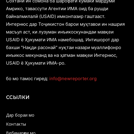
Cохтани ин сомона ба шарофати кӯмаки мардуми
Амрико, тавассути Агентии ИМА оид ба рушди
байналмилалӣ (USAID) имконпазир гаштааст.
Интернюс дар Тоҷикистон барои муҳтавои ин нашрия
масъул аст, ки лузуман инъикоскунандаи мавқеи
USAID ё Ҳукумати ИМА намебошад. Интишорот дар
бахши "Нақди расонаӣ" нуқтаи назари муаллифонро
инъикос мекунанд ва на ҳатман мавқеи Интернюс,
USAID ё Ҳукумати ИМА-ро.
бо мо тамос гиред:
info@newreporter.org
ССЫЛКИ
Дар бораи мо
Контакты
Вебинарҳои мо