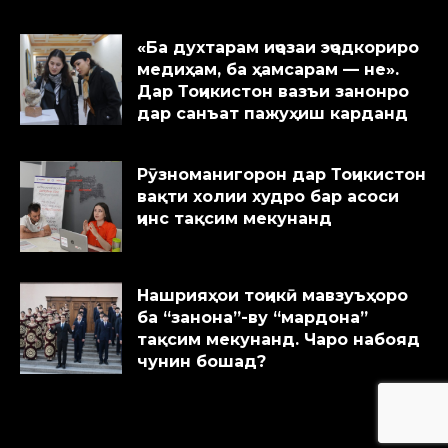
«Ба духтарам иҷозаи эҷодкориро
медиҳам, ба ҳамсарам — не».
Дар Тоҷикистон вазъи занонро
дар санъат пажуҳиш карданд
Рӯзноманигорон дар Тоҷикистон
вақти холии худро бар асоси
ҷинс тақсим мекунанд
Нашрияҳои тоҷикӣ мавзуъҳоро
ба “занона”-ву “мардона”
тақсим мекунанд. Чаро набояд
чунин бошад?