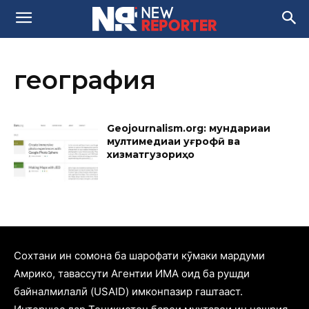
география
Geojournalism.org: мундариҷаи
мултимедиаи ҷуғрофӣ ва
хизматгузориҳо
Cохтани ин сомона ба шарофати кӯмаки мардуми
Амрико, тавассути Агентии ИМА оид ба рушди
байналмилалӣ (USAID) имконпазир гаштааст.