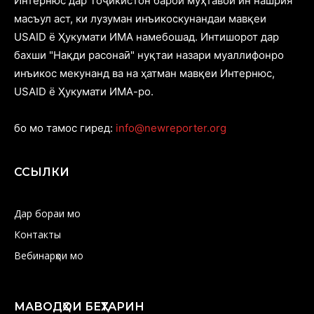
Интернюс дар Тоҷикистон барои муҳтавои ин нашрия
масъул аст, ки лузуман инъикоскунандаи мавқеи
USAID ё Ҳукумати ИМА намебошад. Интишорот дар
бахши "Нақди расонаӣ" нуқтаи назари муаллифонро
инъикос мекунанд ва на ҳатман мавқеи Интернюс,
USAID ё Ҳукумати ИМА-ро.
бо мо тамос гиред:
info@newreporter.org
ССЫЛКИ
Дар бораи мо
Контакты
Вебинарҳои мо
МАВОДҲОИ БЕҲТАРИН