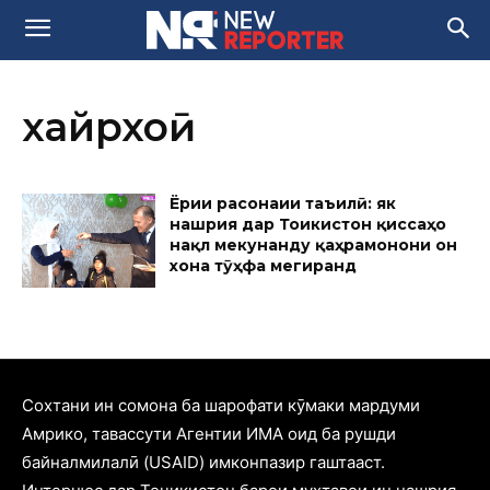
хайрхоҳӣ
Ёрии расонаии таъҷилӣ: як
нашрия дар Тоҷикистон қиссаҳо
нақл мекунанду қаҳрамонони он
хона тӯҳфа мегиранд
Cохтани ин сомона ба шарофати кӯмаки мардуми
Амрико, тавассути Агентии ИМА оид ба рушди
байналмилалӣ (USAID) имконпазир гаштааст.