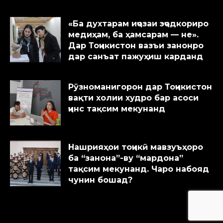
«Ба духтарам иҷозаи эҷодкориро
медиҳам, ба ҳамсарам — не».
Дар Тоҷикистон вазъи занонро
дар санъат пажуҳиш карданд
Рӯзноманигорон дар Тоҷикистон
вақти холии худро бар асоси
ҷинс тақсим мекунанд
Нашрияҳои тоҷикӣ мавзуъҳоро
ба “занона”-ву “мардона”
тақсим мекунанд. Чаро набояд
чунин бошад?