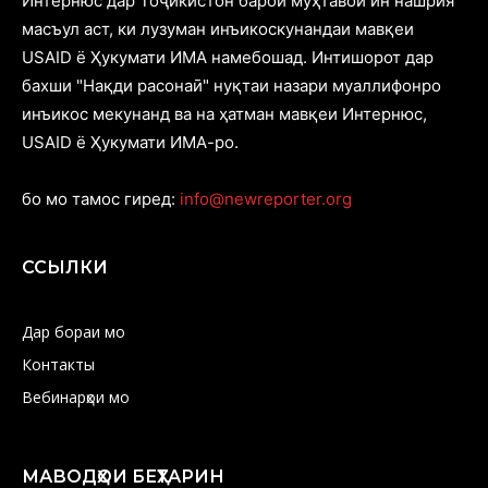
Интернюс дар Тоҷикистон барои муҳтавои ин нашрия
масъул аст, ки лузуман инъикоскунандаи мавқеи
USAID ё Ҳукумати ИМА намебошад. Интишорот дар
бахши "Нақди расонаӣ" нуқтаи назари муаллифонро
инъикос мекунанд ва на ҳатман мавқеи Интернюс,
USAID ё Ҳукумати ИМА-ро.
бо мо тамос гиред:
info@newreporter.org
ССЫЛКИ
Дар бораи мо
Контакты
Вебинарҳои мо
МАВОДҲОИ БЕҲТАРИН