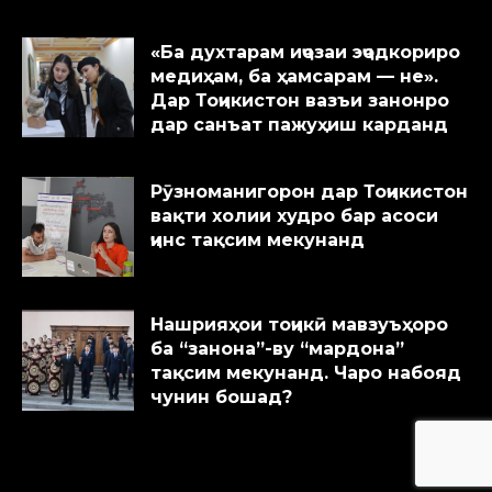
«Ба духтарам иҷозаи эҷодкориро
медиҳам, ба ҳамсарам — не».
Дар Тоҷикистон вазъи занонро
дар санъат пажуҳиш карданд
Рӯзноманигорон дар Тоҷикистон
вақти холии худро бар асоси
ҷинс тақсим мекунанд
Нашрияҳои тоҷикӣ мавзуъҳоро
ба “занона”-ву “мардона”
тақсим мекунанд. Чаро набояд
чунин бошад?