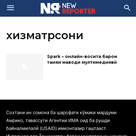
хизматрсони
Spark – онлайн-восита барои
таҳияи маводи мултимедиявӣ
Cохтани ин сомона ба шарофати кӯмаки мардуми
Амрико, тавассути Агентии ИМА оид ба рушди
байналмилалӣ (USAID) имконпазир гаштааст.