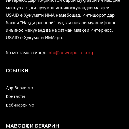
Интернюс дар Тоҷикистон барои муҳтавои ин нашрия
масъул аст, ки лузуман инъикоскунандаи мавқеи
USAID ё Ҳукумати ИМА намебошад. Интишорот дар
бахши "Нақди расонаӣ" нуқтаи назари муаллифонро
инъикос мекунанд ва на ҳатман мавқеи Интернюс,
USAID ё Ҳукумати ИМА-ро.
бо мо тамос гиред:
info@newreporter.org
ССЫЛКИ
Дар бораи мо
Контакты
Вебинарҳои мо
МАВОДҲОИ БЕҲТАРИН