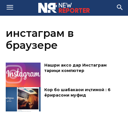
инстаграм в
браузере
Нашри аксҳо дар Инстаграм
тариқи компютер
Кор бо шабакаҳои иҷтимоӣ : 6
ёрирасони муфид