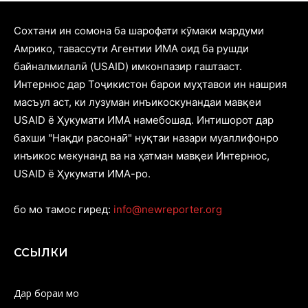
Cохтани ин сомона ба шарофати кӯмаки мардуми
Амрико, тавассути Агентии ИМА оид ба рушди
байналмилалӣ (USAID) имконпазир гаштааст.
Интернюс дар Тоҷикистон барои муҳтавои ин нашрия
масъул аст, ки лузуман инъикоскунандаи мавқеи
USAID ё Ҳукумати ИМА намебошад. Интишорот дар
бахши "Нақди расонаӣ" нуқтаи назари муаллифонро
инъикос мекунанд ва на ҳатман мавқеи Интернюс,
USAID ё Ҳукумати ИМА-ро.
бо мо тамос гиред:
info@newreporter.org
ССЫЛКИ
Дар бораи мо