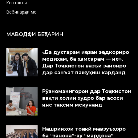
Контакты
Вебинарҳои мо
МАВОДҲОИ БЕҲТАРИН
«Ба духтарам иҷозаи эҷодкориро
медиҳам, ба ҳамсарам — не».
Дар Тоҷикистон вазъи занонро
дар санъат пажуҳиш карданд
Рӯзноманигорон дар Тоҷикистон
вақти холии худро бар асоси
ҷинс тақсим мекунанд
Нашрияҳои тоҷикӣ мавзуъҳоро
ба “занона”-ву “мардона”