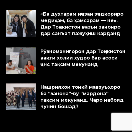
«Ба духтарам иҷозаи эҷодкориро
медиҳам, ба ҳамсарам — не».
Дар Тоҷикистон вазъи занонро
дар санъат пажуҳиш карданд
Рӯзноманигорон дар Тоҷикистон
вақти холии худро бар асоси
ҷинс тақсим мекунанд
Нашрияҳои тоҷикӣ мавзуъҳоро
ба “занона”-ву “мардона”
тақсим мекунанд. Чаро набояд
чунин бошад?