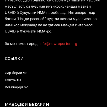
Интернюс дар Тоҷикистон барои муҳтавои ин нашрия
масъул аст, ки лузуман инъикоскунандаи мавқеи
USAID ё Ҳукумати ИМА намебошад. Интишорот дар
бахши "Нақди расонаӣ" нуқтаи назари муаллифонро
инъикос мекунанд ва на ҳатман мавқеи Интернюс,
USAID ё Ҳукумати ИМА-ро.
бо мо тамос гиред:
info@newreporter.org
ССЫЛКИ
Дар бораи мо
Контакты
Вебинарҳои мо
МАВОДҲОИ БЕҲТАРИН