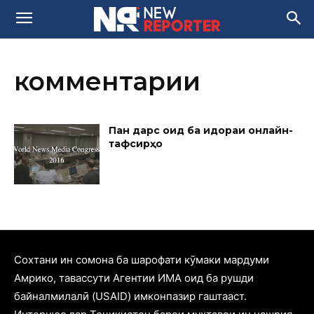
комментарии
Панҷ дарс оид ба идораи онлайн-
тафсирҳо
Cохтани ин сомона ба шарофати кӯмаки мардуми
Амрико, тавассути Агентии ИМА оид ба рушди
байналмилалӣ (USAID) имконпазир гаштааст.