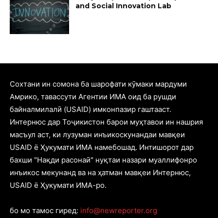
and Social Innovation Lab
Cохтани ин сомона ба шарофати кӯмаки мардуми
Амрико, тавассути Агентии ИМА оид ба рушди
байналмилалӣ (USAID) имконпазир гаштааст.
Интернюс дар Тоҷикистон барои муҳтавои ин нашрия
масъул аст, ки лузуман инъикоскунандаи мавқеи
USAID ё Ҳукумати ИМА намебошад. Интишорот дар
бахши "Нақди расонаӣ" нуқтаи назари муаллифонро
инъикос мекунанд ва на ҳатман мавқеи Интернюс,
USAID ё Ҳукумати ИМА-ро.
бо мо тамос гиред:
info@newreporter.org