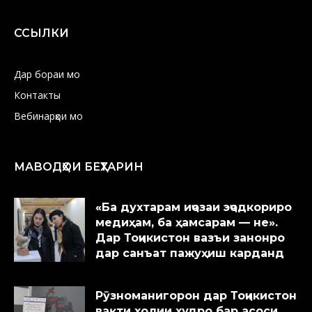
ССЫЛКИ
Дар бораи мо
Контакты
Вебинарҳои мо
МАВОДҲОИ БЕҲТАРИН
«Ба духтарам иҷозаи эҷодкориро
медиҳам, ба ҳамсарам — не».
Дар Тоҷикистон вазъи занонро
дар санъат пажуҳиш карданд
Рӯзноманигорон дар Тоҷикистон
вақти холии худро бар асоси