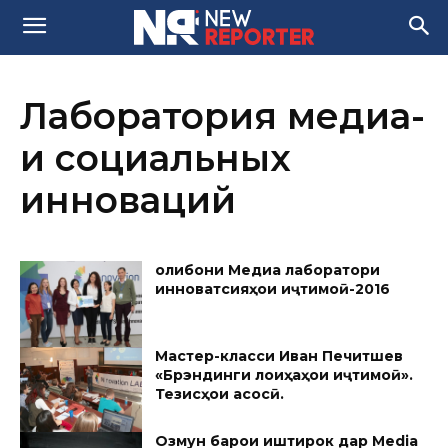
Лаборатория медиа-
и социальных
инноваций
Ғолибони Медиа лаборатори
инноватсияҳои иҷтимоӣ-2016
Мастер-класси Иван Печитшев
«Брэндинги лоиҳаҳои иҷтимоӣ».
Тезисҳои асосӣ.
Озмун барои иштирок дар Media