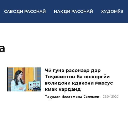
САВОДИ РАСОНАӢ
НАҚДИ РАСОНАӢ
ХУДОМӮЗ
а
Чӣ гуна расонаҳо дар
Тоҷикистон ба ошкоргӯйи
волидони кӯдакони махсус
кӯмак карданд
Тарҷумаи Иззатманд Саломов
-
02.04.2020