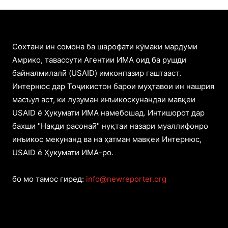
Cохтани ин сомона ба шарофати кӯмаки мардуми
Амрико, тавассути Агентии ИМА оид ба рушди
байналмилалӣ (USAID) имконпазир гаштааст.
Интернюс дар Тоҷикистон барои муҳтавои ин нашрия
масъул аст, ки лузуман инъикоскунандаи мавқеи
USAID ё Ҳукумати ИМА намебошад. Интишорот дар
бахши "Нақди расонаӣ" нуқтаи назари муаллифонро
инъикос мекунанд ва на ҳатман мавқеи Интернюс,
USAID ё Ҳукумати ИМА-ро.
бо мо тамос гиред:
info@newreporter.org