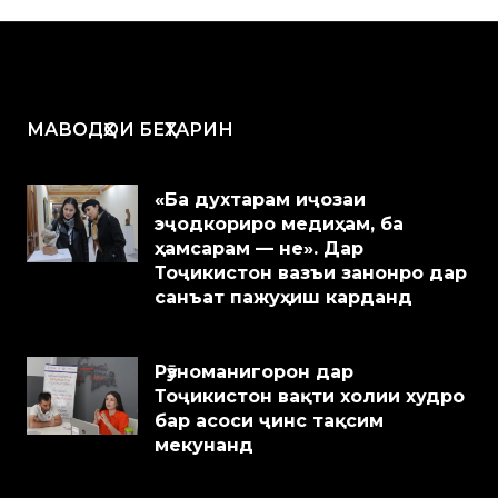
МАВОДҲОИ БЕҲТАРИН
«Ба духтарам иҷозаи
эҷодкориро медиҳам, ба
ҳамсарам — не». Дар
Тоҷикистон вазъи занонро дар
санъат пажуҳиш карданд
Рӯзноманигорон дар
Тоҷикистон вақти холии худро
бар асоси ҷинс тақсим
мекунанд