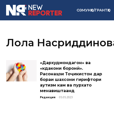
ОЗМУНҲО/ГРАНТҲО
Лола Насриддинов
«Дархудмондагон» ва
«кӯдакони боронӣ».
Расонаҳои Тоҷикистон дар
бораи шахсони гирифтори
аутизм кам ва пурхато
менавиштаанд
Редакция
-
05.05.2023