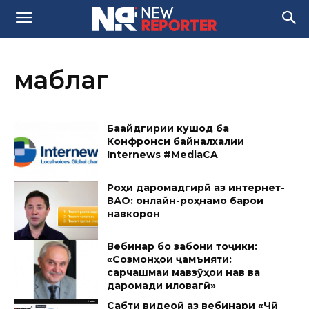
маблаг
Бақайдгирии кушод ба
Конфронси байналхалқии
Internews #MediaCA
Роҳи даромадгирӣ аз интернет-
ВАО: онлайн-роҳнамо барои
навкорон
Вебинар бо забони тоҷики:
«Созмонҳои ҷамъияти:
сарчашмаи мавзӯҳои нав ва
даромади иловагӣ»
Сабти видеоӣ аз вебинари «Чӣ