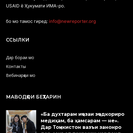
USAID ё Ҳукумати ИМА-ро.
бо мо тамос гиред:
info@newreporter.org
ССЫЛКИ
Дар бораи мо
Контакты
Вебинарҳои мо
МАВОДҲОИ БЕҲТАРИН
«Ба духтарам иҷозаи эҷодкориро
медиҳам, ба ҳамсарам — не».
Дар Тоҷикистон вазъи занонро