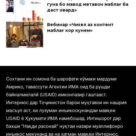
гуна бо мавод метавон маблағ ба
даст овард»
Вебинар «Чихел аз контент
маблағ кор кунем»
Cохтани ин сомона ба шарофати кӯмаки мардуми
Амрико, тавассути Агентии ИМА оид ба рушди
байналмилалӣ (USAID) имконпазир гаштааст.
Интернюс дар Тоҷикистон барои муҳтавои ин нашрия
масъул аст, ки лузуман инъикоскунандаи мавқеи
USAID ё Ҳукумати ИМА намебошад. Интишорот дар
бахши "Нақди расонаӣ" нуқтаи назари муаллифонро
инъикос мекунанд ва на ҳатман мавқеи Интернюс,