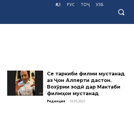
ҚАЗ
РУС
ТОҶ
УЗБ
Се таркиби филми мустанад
аз Ҷон Алперти дастон.
Вохӯрии эҷодӣ дар Мактаби
филмҳои мустанад
Редакция
-
16.05.2021