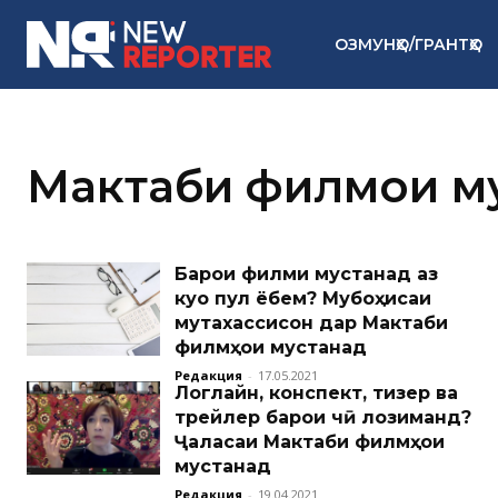
ОЗМУНҲО/ГРАНТҲО
Мактаби филмҳои м
Барои филми мустанад аз
куҷо пул ёбем? Мубоҳисаи
мутахассисон дар Мактаби
филмҳои мустанад
Редакция
-
17.05.2021
Логлайн, конспект, тизер ва
трейлер барои чӣ лозиманд?
Ҷаласаи Мактаби филмҳои
мустанад
Редакция
-
19.04.2021