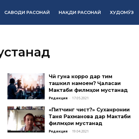
САВОДИ РАСОНАӢ
НАҚДИ РАСОНАӢ
ХУДОМӮЗ
устанад
Чӣ гуна корро дар тим
ташкил намоем? Ҷаласаи
Мактаби филмҳои мустанад
Редакция
-
17.05.2021
«Питчинг чист?» Суханронии
Таня Рахманова дар Мактаби
филмҳои мустанад
Редакция
-
19.04.2021