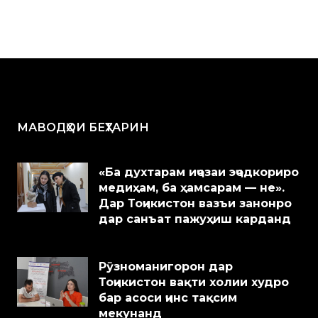
МАВОДҲОИ БЕҲТАРИН
«Ба духтарам иҷозаи эҷодкориро
медиҳам, ба ҳамсарам — не».
Дар Тоҷикистон вазъи занонро
дар санъат пажуҳиш карданд
Рӯзноманигорон дар
Тоҷикистон вақти холии худро
бар асоси ҷинс тақсим
мекунанд