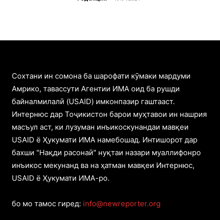
Cохтани ин сомона ба шарофати кӯмаки мардуми
Амрико, тавассути Агентии ИМА оид ба рушди
байналмилалӣ (USAID) имконпазир гаштааст.
Интернюс дар Тоҷикистон барои муҳтавои ин нашрия
масъул аст, ки лузуман инъикоскунандаи мавқеи
USAID ё Ҳукумати ИМА намебошад. Интишорот дар
бахши "Нақди расонаӣ" нуқтаи назари муаллифонро
инъикос мекунанд ва на ҳатман мавқеи Интернюс,
USAID ё Ҳукумати ИМА-ро.
бо мо тамос гиред:
info@newreporter.org