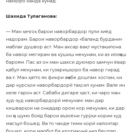
нахҳоро канда кунад.
Шахида Тулаганова:
— Ман ҳеҷ гоҳ барои наворбардор пули зиёд
надорам. Барои наворбардор «баланд бурдани»
маблағ душвор аст. Ман аксар вақт мустақилона
ба навор мегирам ва кӯшиш мекунам, ки аз илоҷаш
бароям. Пас аз он ман шахси дуюмро ҳамчун ёвар
қабул мекунам, ки гузаришҳоро ба навор гирад
ва ғ. Ман ҳатто як фикри аҷибе доштам: хостам, ки
дар курсҳои наворбардорӣ таҳсил кунам. Вале ин
хеле гарон аст. Сабаби дигаре ҳаст, ки чаро ман
зуд-зуд наворбардорӣ мекунам: ман дар
кишварҳои на онқадар ором кор мекунам, ки дар
он ҷо шумо бояд барои аъзоёни гурӯҳи кории худ
масъул бошед. Ва то чанде тими корӣ калонтар
бошад, кори марбут ба идоракунӣ низ бештар