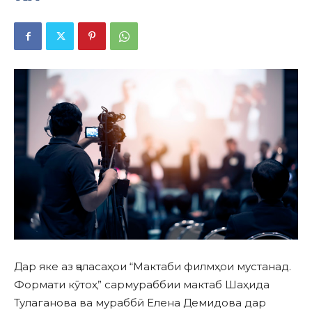
Дар яке аз ҷаласаҳои “Мактаби филмҳои мустанад.
Формати кӯтоҳ” сармураббии мактаб Шаҳида
Тулаганова ва мураббӣ Елена Демидова дар