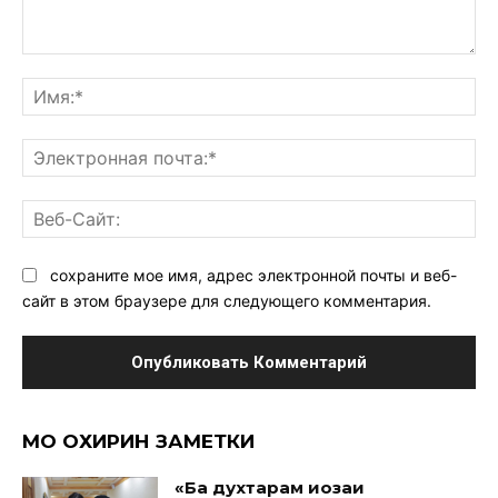
Комментарий:
Им
Эл
поч
Ве
Са
сохраните мое имя, адрес электронной почты и веб-
сайт в этом браузере для следующего комментария.
МО ОХИРИН ЗАМЕТКИ
«Ба духтарам иҷозаи