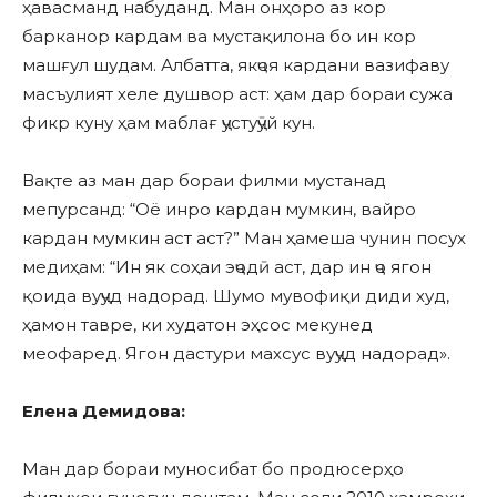
ҳавасманд набуданд. Ман онҳоро аз кор
барканор кардам ва мустақилона бо ин кор
машғул шудам. Албатта, якҷоя кардани вазифаву
масъулият хеле душвор аст: ҳам дар бораи сужа
фикр куну ҳам маблағ ҷустуҷӯй кун.
Вақте аз ман дар бораи филми мустанад
мепурсанд: “Оё инро кардан мумкин, вайро
кардан мумкин аст аст?” Ман ҳамеша чунин посух
медиҳам: “Ин як соҳаи эҷодӣ аст, дар ин ҷо ягон
қоида вуҷуд надорад. Шумо мувофиқи диди худ,
ҳамон тавре, ки худатон эҳсос мекунед
меофаред. Ягон дастури махсус вуҷуд надорад».
Елена Демидова:
Ман дар бораи муносибат бо продюсерҳо