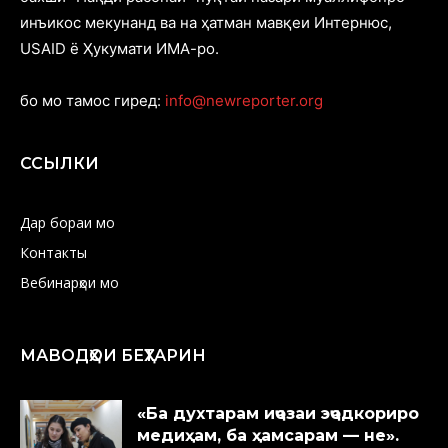
инъикос мекунанд ва на ҳатман мавқеи Интернюс,
USAID ё Ҳукумати ИМА-ро.
бо мо тамос гиред:
info@newreporter.org
ССЫЛКИ
Дар бораи мо
Контакты
Вебинарҳои мо
МАВОДҲОИ БЕҲТАРИН
«Ба духтарам иҷозаи эҷодкориро
медиҳам, ба ҳамсарам — не».