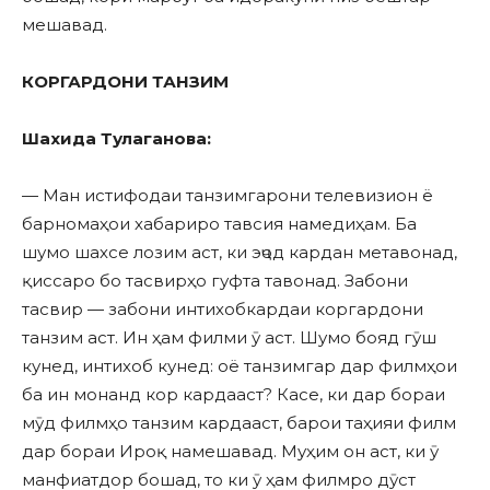
мешавад.
КОРГАРДОНИ ТАНЗИМ
Шахида Тулаганова:
— Ман истифодаи танзимгарони телевизион ё
барномаҳои хабариро тавсия намедиҳам. Ба
шумо шахсе лозим аст, ки эҷод кардан метавонад,
қиссаро бо тасвирҳо гуфта тавонад. Забони
тасвир — забони интихобкардаи коргардони
танзим аст. Ин ҳам филми ӯ аст. Шумо бояд гӯш
кунед, интихоб кунед: оё танзимгар дар филмҳои
ба ин монанд кор кардааст? Касе, ки дар бораи
мӯд филмҳо танзим кардааст, барои таҳияи филм
дар бораи Ироқ намешавад. Муҳим он аст, ки ӯ
манфиатдор бошад, то ки ӯ ҳам филмро дӯст