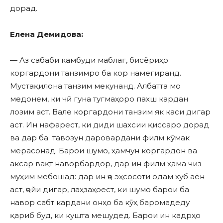
дорад.
Елена Демидова:
— Аз сабаби камбуди маблағ, бисёриҳо
коргардони танзимро ба кор намегиранд.
Мустақилона танзим мекунанд. Албатта мо
медонем, ки чӣ гуна тугмаҳоро пахш кардан
лозим аст. Вале коргардони танзим як каси дигар
аст. Ин нафарест, ки диди шахсии қиссаро дорад
ва дар ба тавозун даровардани филм кӯмак
мерасонад. Барои шумо, ҳамчун коргардон ва
аксар вақт наворбардор, дар ин филм ҳама чиз
муҳим мебошад: дар ин ҷо эҳсосоти одам хуб аён
аст, ҷойи дигар, лаҳзаҳоест, ки шумо барои ба
навор сабт кардани онҳо ба кӯҳ баромадеду
қариб буд, ки кушта мешудед. Барои ин кадрҳо