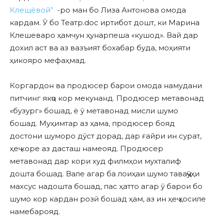
Клещёвой”
-ро ман бо Лиза Антонова омода
кардам. Ӯ бо Театр.doc иртибот дошт, ки Марина
Клешеваро ҳамчун ҳунарпеша «кушод». Вай дар
дохил аст ва аз вазъият бохабар буда, моҳияти
ҳикояро мефаҳмад.
Коргардон ва продюсер барои омода намудани
питчинг якҷо кор мекунанд. Продюсер метавонад
«бузург» бошад, ё ӯ метавонад мисли шумо
бошад. Муҳимтар аз ҳама, продюсер бояд
достони шуморо дӯст дорад, дар ғайри ин сурат,
ҳеҷ коре аз дасташ намеояд. Продюсер
метавонад дар кори худ филмҳои мухталиф
дошта бошад. Вале агар ба лоиҳаи шумо таваҷҷӯҳи
махсус надошта бошад, пас ҳатто агар ӯ барои бо
шумо кор кардан розӣ бошад ҳам, аз ин ҳеҷ ҳосиле
намебарояд.