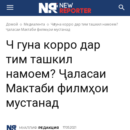
Домой
Медиалента
Чӣ гуна корро дар тим ташкил намоем?
Ҷаласаи Мактаби филмҳои мустанад
Чӣ гуна корро дар
тим ташкил
намоем? Ҷаласаи
Мактаби филмҳои
мустанад
17.05.2021
МУАЛЛИФ:
РЕДАКЦИЯ