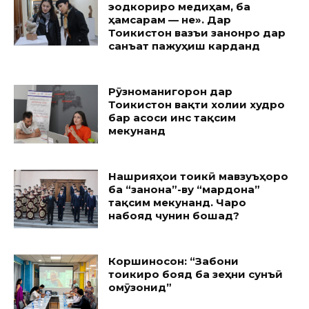
эҷодкориро медиҳам, ба
ҳамсарам — не». Дар
Тоҷикистон вазъи занонро дар
санъат пажуҳиш карданд
Рӯзноманигорон дар
Тоҷикистон вақти холии худро
бар асоси ҷинс тақсим
мекунанд
Нашрияҳои тоҷикӣ мавзуъҳоро
ба “занона”-ву “мардона”
тақсим мекунанд. Чаро
набояд чунин бошад?
Коршиносон: “Забони
тоҷикиро бояд ба зеҳни сунъӣ
омӯзонид”