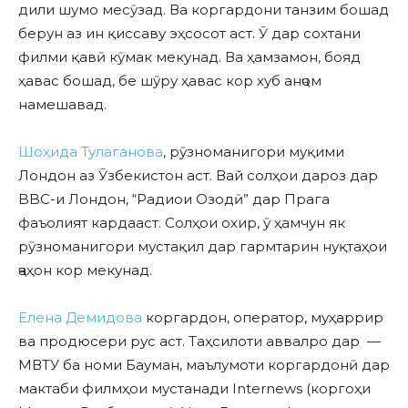
дили шумо месӯзад. Ва коргардони танзим бошад
берун аз ин қиссаву эҳсосот аст. Ӯ дар сохтани
филми қавӣ кӯмак мекунад. Ва ҳамзамон, бояд
ҳавас бошад, бе шӯру ҳавас кор хуб анҷом
намешавад.
Шоҳида Тулаганова
, рӯзноманигори муқими
Лондон аз Ӯзбекистон аст. Вай солҳои дароз дар
BBC-и Лондон, “Радиои Озодӣ” дар Прага
фаъолият кардааст. Солҳои охир, ӯ ҳамчун як
рӯзноманигори мустақил дар гармтарин нуқтаҳои
ҷаҳон кор мекунад.
Елена Демидова
коргардон, оператор, муҳаррир
ва продюсери рус аст. Таҳсилоти аввалро дар —
МВТУ ба номи Бауман, маълумоти коргардонӣ дар
мактаби филмҳои мустанади Internews (коргоҳи