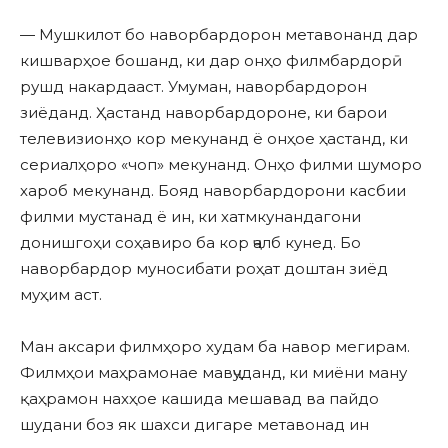
— Мушкилот бо наворбардорон метавонанд дар
кишварҳое бошанд, ки дар онҳо филмбардорӣ
рушд накардааст. Умуман, наворбардорон
зиёданд. Ҳастанд наворбардороне, ки барои
телевизионҳо кор мекунанд ё онҳое ҳастанд, ки
сериалҳоро «чоп» мекунанд. Онҳо филми шуморо
хароб мекунанд. Бояд наворбардорони касбии
филми мустанад ё ин, ки хатмкунандагони
донишгоҳи соҳавиро ба кор ҷалб кунед. Бо
наворбардор муносибати роҳат доштан зиёд
муҳим аст.
Ман аксари филмҳоро худам ба навор мегирам.
Филмҳои маҳрамонае мавҷуданд, ки миёни ману
қаҳрамон нахҳое кашида мешавад ва пайдо
шудани боз як шахси дигаре метавонад ин