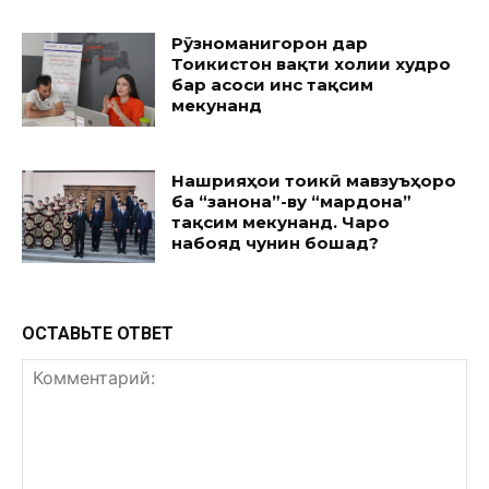
Рӯзноманигорон дар
Тоҷикистон вақти холии худро
бар асоси ҷинс тақсим
мекунанд
Нашрияҳои тоҷикӣ мавзуъҳоро
ба “занона”-ву “мардона”
тақсим мекунанд. Чаро
набояд чунин бошад?
ОСТАВЬТЕ ОТВЕТ