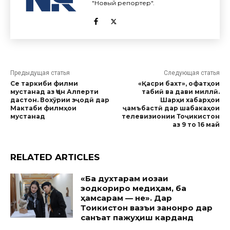
"Новый репортер".
Предыдущая статья
Следующая статья
Се таркиби филми
«Қасри бахт», офатҳои
мустанад аз Ҷон Алперти
табиӣ ва дави миллӣ.
дастон. Вохӯрии эҷодӣ дар
Шарҳи хабарҳои
Мактаби филмҳои
ҷамъбастӣ дар шабакаҳои
мустанад
телевизионии Тоҷикистон
аз 9 то 16 май
RELATED ARTICLES
«Ба духтарам иҷозаи
эҷодкориро медиҳам, ба
ҳамсарам — не». Дар
Тоҷикистон вазъи занонро дар
санъат пажуҳиш карданд