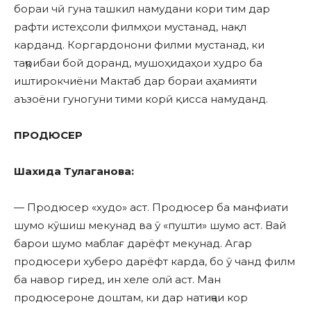
бораи чӣ гуна ташкил намудани кори тим дар
рафти истеҳсоли филмҳои мустанад, нақл
карданд. Коргардонони филми мустанад, ки
таҷрибаи бой доранд, мушоҳидаҳои худро ба
иштирокчиёни Мактаб дар бораи аҳамияти
аъзоёни гуногуни тими корӣ қисса намуданд.
ПРОДЮСЕР
Шахида Тулаганова:
— Продюсер «худо» аст. Продюсер ба манфиати
шумо кӯшиш мекунад ва ӯ «пушти» шумо аст. Вай
барои шумо маблағ дарёфт мекунад. Агар
продюсери хуберо дарёфт карда, бо ӯ чанд филм
ба навор гиред, ин хеле олӣ аст. Ман
продюсероне доштам, ки дар натиҷаи кор