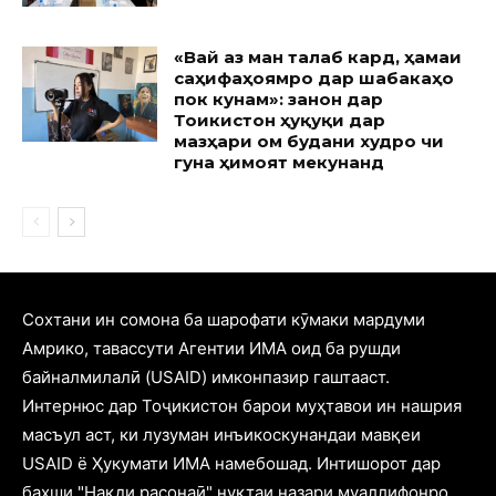
«Вай аз ман талаб кард, ҳамаи
саҳифаҳоямро дар шабакаҳо
пок кунам»: занон дар
Тоҷикистон ҳуқуқи дар
мазҳари ом будани худро чи
гуна ҳимоят мекунанд
Cохтани ин сомона ба шарофати кӯмаки мардуми
Амрико, тавассути Агентии ИМА оид ба рушди
байналмилалӣ (USAID) имконпазир гаштааст.
Интернюс дар Тоҷикистон барои муҳтавои ин нашрия
масъул аст, ки лузуман инъикоскунандаи мавқеи
USAID ё Ҳукумати ИМА намебошад. Интишорот дар
бахши "Нақди расонаӣ" нуқтаи назари муаллифонро