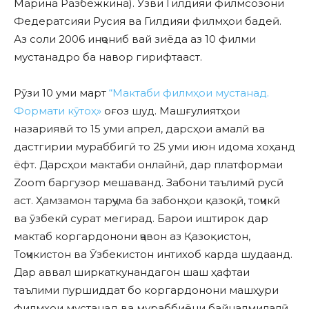
Марина Разбежкина). Узви Гилдияи филмсозони
Федератсияи Русия ва Гилдияи филмҳои бадеӣ.
Аз соли 2006 инҷониб вай зиёда аз 10 филми
мустанадро ба навор гирифтааст.
Рӯзи 10 уми март
“Мактаби филмҳои мустанад.
Формати кӯтоҳ»
оғоз шуд. Машғулиятҳои
назариявӣ то 15 уми апрел, дарсҳои амалӣ ва
дастгирии мураббигӣ то 25 уми июн идома хоҳанд
ёфт. Дарсҳои мактаби онлайнӣ, дар платформаи
Zoom баргузор мешаванд. Забони таълимӣ русӣ
аст. Ҳамзамон тарҷума ба забонҳои қазоқӣ, тоҷикӣ
ва ӯзбекӣ сурат мегирад. Барои иштирок дар
мактаб коргардонони ҷавон аз Қазоқистон,
Тоҷикистон ва Ӯзбекистон интихоб карда шудаанд.
Дар аввал ширкаткунандагон шаш ҳафтаи
таълими пуршиддат бо коргардонони машҳури
филмҳои мустанад ва мураббиёни байналмилалӣ,