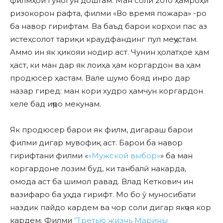
филмҳои гуногун доштам. Ман соли 2010 ҳамроҳи
ризокорон рафта, филми «Во время пожара» -ро
ба навор гирифтам. Ва баъд барои корҳои пас аз
истеҳсолот тариқи краудфандинг пул меҷустам.
Аммо ин як ҳикояи нодир аст. Чунин ҳолатҳое ҳам
ҳаст, ки ман дар як лоиҳа ҳам коргардон ва ҳам
продюсер ҳастам. Вале шумо бояд инро дар
назар гиред: ман кори худро ҳамчун коргардон
хеле бад иҷро мекунам.
Як продюсер барои як филм, дигараш барои
филми дигар мувофиқ аст. Барои ба навор
гирифтани филми «
«Мужской выбор»
» ба ман
коргардоне лозим буд, ки танбалӣ накарда,
омода аст ба шимол равад. Влад Кеткович ин
вазифаро ба уҳда гирифт. Мо бо ӯ муносибати
наздик пайдо кардем ва чор соли дигар якҷоя кор
кардем. Филми
“Третью жизнь Марины