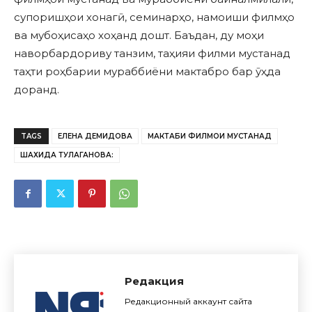
супоришҳои хонагӣ, семинарҳо, намоиши филмҳо
ва мубоҳисаҳо хоҳанд дошт. Баъдан, ду моҳи
наворбардориву танзим, таҳияи филми мустанад
таҳти роҳбарии мураббиёни мактабро бар ӯҳда
доранд.
TAGS
ЕЛЕНА ДЕМИДОВА
МАКТАБИ ФИЛМҲОИ МУСТАНАД
ШАХИДА ТУЛАГАНОВА:
Редакция
Редакционный аккаунт сайта