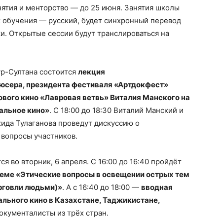
нятия и менторство — до 25 июня. Занятия школы
к обучения — русский, будет синхронный перевод
ки. Открытые сессии будут транслироваться на
Нур-Султана состоится
лекция
юсера, президента фестиваля «Артдокфест»
ового кино «Лавровая ветвь» Виталия Манского на
альное кино»
. С 18:00 до 18:30 Виталий Манский и
ида Тулаганова проведут дискуссию о
 вопросы участников.
я во вторник, 6 апреля. С 16:00 до 16:40 пройдёт
теме «Этические вопросы в освещении острых тем
орговли людьми)»
. А с 16:40 до 18:00 —
вводная
льного кино в Казахстане, Таджикистане,
окументалисты из трёх стран.