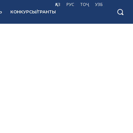
ҚАЗ
РУС
ТОҶ
УЗБ
Ь
КОНКУРСЫ/ГРАНТЫ