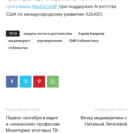
программы
MediaCAMP
при поддержке Агентства
США по международному развитию (USAID).
ТЕГИ
защита чести и достоинства
Карим Бахриев
медиаюрист
опровержение
СМИ Узбекистана
Узбекистан
Предыдущая статья
Следующая статья
Первое сентября в марте
Вечер медиакритики с
и «неженские» профессии.
Натальей Лигачёвой
Мониторинг итоговых ТВ-