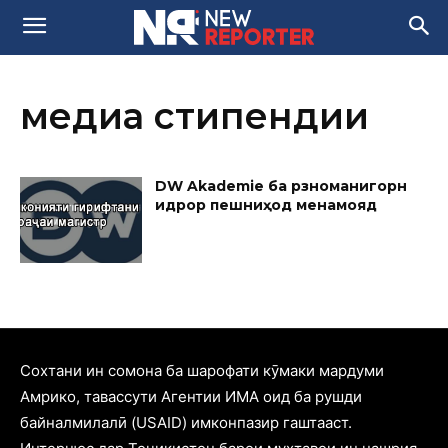
медиа стипендии
DW Akademie ба рӯзноманигорн
идрор пешниҳод менамояд
Cохтани ин сомона ба шарофати кӯмаки мардуми
Амрико, тавассути Агентии ИМА оид ба рушди
байналмилалӣ (USAID) имконпазир гаштааст.