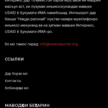
Интернюс дар Тоҷикистон барои муҳтавои ин нашрия
масъул аст, ки лузуман инъикоскунандаи мавқеи
USAID ё Ҳукумати ИМА намебошад. Интишорот дар
бахши "Нақди расонаӣ" нуқтаи назари муаллифонро
инъикос мекунанд ва на ҳатман мавқеи Интернюс,
USAID ё Ҳукумати ИМА-ро.
бо мо тамос гиред:
info@newreporter.org
ССЫЛКИ
Дар бораи мо
Контакты
Вебинарҳои мо
МАВОДҲОИ БЕҲТАРИН