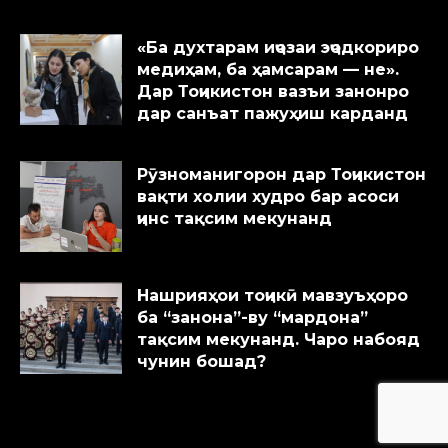
«Ба духтарам иҷозаи эҷодкориро
медиҳам, ба ҳамсарам — не».
Дар Тоҷикистон вазъи занонро
дар санъат пажуҳиш карданд
Рӯзноманигорон дар Тоҷикистон
вақти холии худро бар асоси
ҷинс тақсим мекунанд
Нашрияҳои тоҷикӣ мавзуъҳоро
ба “занона”-ву “мардона”
тақсим мекунанд. Чаро набояд
чунин бошад?