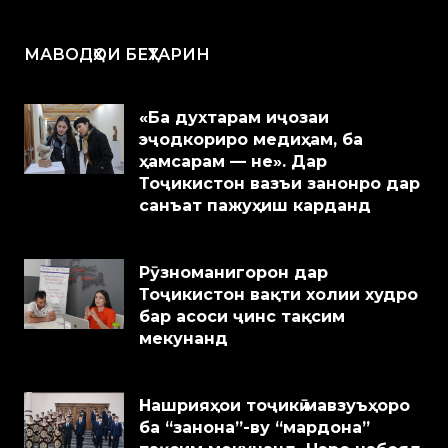
МАВОДҲОИ БЕҲТАРИН
«Ба духтарам иҷозаи
эҷодкориро медиҳам, ба
ҳамсарам — не». Дар
Тоҷикистон вазъи занонро дар
санъат пажуҳиш карданд
Рӯзноманигорон дар
Тоҷикистон вақти холии худро
бар асоси ҷинс тақсим
мекунанд
Нашрияҳои тоҷикӣ мавзуъҳоро
ба “занона”-ву “мардона”