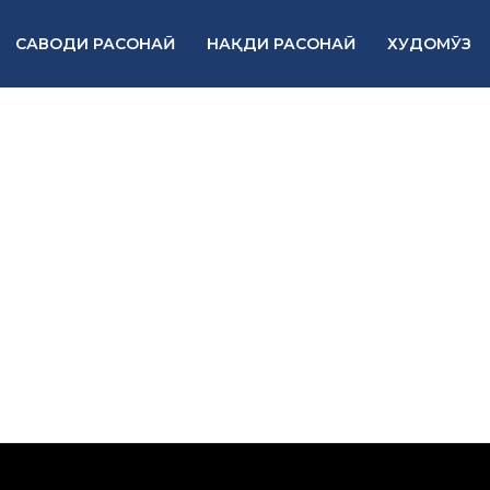
САВОДИ РАСОНАӢ
НАҚДИ РАСОНАӢ
ХУДОМӮЗ