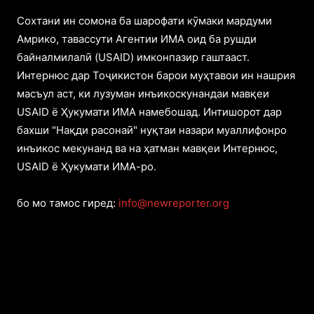
Cохтани ин сомона ба шарофати кӯмаки мардуми
Амрико, тавассути Агентии ИМА оид ба рушди
байналмилалӣ (USAID) имконпазир гаштааст.
Интернюс дар Тоҷикистон барои муҳтавои ин нашрия
масъул аст, ки лузуман инъикоскунандаи мавқеи
USAID ё Ҳукумати ИМА намебошад. Интишорот дар
бахши "Нақди расонаӣ" нуқтаи назари муаллифонро
инъикос мекунанд ва на ҳатман мавқеи Интернюс,
USAID ё Ҳукумати ИМА-ро.
бо мо тамос гиред:
info@newreporter.org