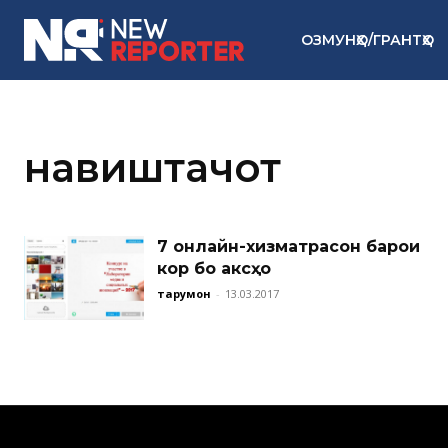
ОЗМУНҲО/ГРАНТҲО
навиштачот
7 онлайн-хизматрасонӣ барои
кор бо аксҳо
тарҷумон
-
13.03.2017