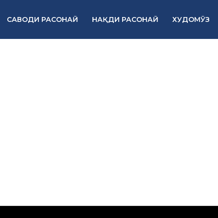
САВОДИ РАСОНАӢ
НАҚДИ РАСОНАӢ
ХУДОМӮЗ