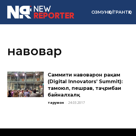
ОЗМУНҲО/ГРАНТҲО
навовар
Саммити навоваронӣ рақамӣ
(Digital Innovators’ Summit):
тамоюл, пешравӣ, таҷрибаи
байналхалқӣ
тарҷумон
-
24.03.2017