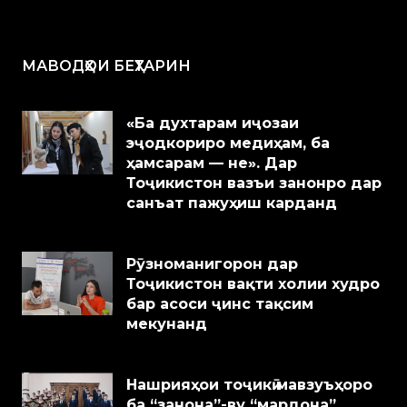
МАВОДҲОИ БЕҲТАРИН
«Ба духтарам иҷозаи
эҷодкориро медиҳам, ба
ҳамсарам — не». Дар
Тоҷикистон вазъи занонро дар
санъат пажуҳиш карданд
Рӯзноманигорон дар
Тоҷикистон вақти холии худро
бар асоси ҷинс тақсим
мекунанд
Нашрияҳои тоҷикӣ мавзуъҳоро
ба “занона”-ву “мардона”