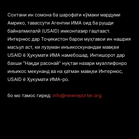
Cохтани ин сомона ба шарофати кӯмаки мардуми
Амрико, тавассути Агентии ИМА оид ба рушди
байналмилалӣ (USAID) имконпазир гаштааст.
Интернюс дар Тоҷикистон барои муҳтавои ин нашрия
масъул аст, ки лузуман инъикоскунандаи мавқеи
USAID ё Ҳукумати ИМА намебошад. Интишорот дар
бахши "Нақди расонаӣ" нуқтаи назари муаллифонро
инъикос мекунанд ва на ҳатман мавқеи Интернюс,
USAID ё Ҳукумати ИМА-ро.
бо мо тамос гиред:
info@newreporter.org