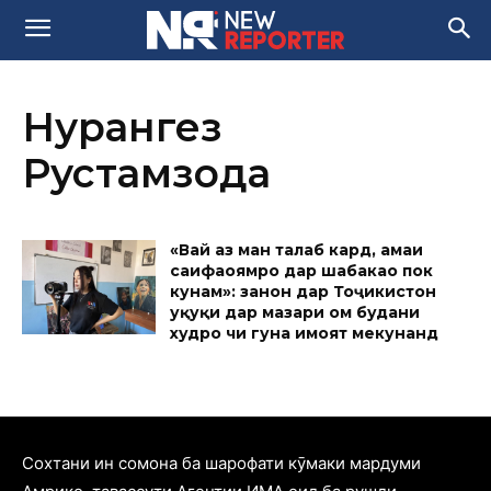
Нурангез
Рустамзода
«Вай аз ман талаб кард, ҳамаи
саҳифаҳоямро дар шабакаҳо пок
кунам»: занон дар Тоҷикистон
ҳуқуқи дар мазҳари ом будани
худро чи гуна ҳимоят мекунанд
Cохтани ин сомона ба шарофати кӯмаки мардуми