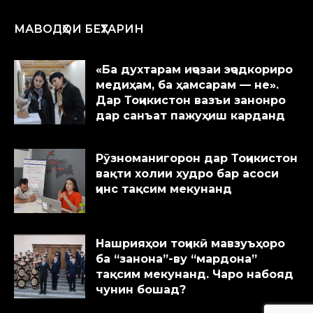
МАВОДҲОИ БЕҲТАРИН
«Ба духтарам иҷозаи эҷодкориро
медиҳам, ба ҳамсарам — не».
Дар Тоҷикистон вазъи занонро
дар санъат пажуҳиш карданд
Рӯзноманигорон дар Тоҷикистон
вақти холии худро бар асоси
ҷинс тақсим мекунанд
Нашрияҳои тоҷикӣ мавзуъҳоро
ба “занона”-ву “мардона”
тақсим мекунанд. Чаро набояд
чунин бошад?