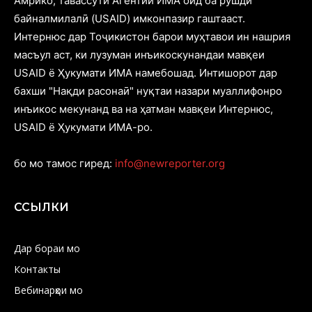
Амрико, тавассути Агентии ИМА оид ба рушди
байналмилалӣ (USAID) имконпазир гаштааст.
Интернюс дар Тоҷикистон барои муҳтавои ин нашрия
масъул аст, ки лузуман инъикоскунандаи мавқеи
USAID ё Ҳукумати ИМА намебошад. Интишорот дар
бахши "Нақди расонаӣ" нуқтаи назари муаллифонро
инъикос мекунанд ва на ҳатман мавқеи Интернюс,
USAID ё Ҳукумати ИМА-ро.
бо мо тамос гиред:
info@newreporter.org
ССЫЛКИ
Дар бораи мо
Контакты
Вебинарҳои мо