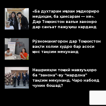
«Ба духтарам иҷозаи эҷодкориро
медиҳам, ба ҳамсарам — не».
Дар Тоҷикистон вазъи занонро
дар санъат пажуҳиш карданд
Рӯзноманигорон дар Тоҷикистон
вақти холии худро бар асоси
ҷинс тақсим мекунанд
Нашрияҳои тоҷикӣ мавзуъҳоро
ба “занона”-ву “мардона”
тақсим мекунанд. Чаро набояд
чунин бошад?