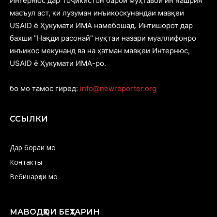
Интернюс дар Тоҷикистон барои муҳтавои ин нашрия
масъул аст, ки лузуман инъикоскунандаи мавқеи
USAID ё Ҳукумати ИМА намебошад. Интишорот дар
бахши "Нақди расонаӣ" нуқтаи назари муаллифонро
инъикос мекунанд ва на ҳатман мавқеи Интернюс,
USAID ё Ҳукумати ИМА-ро.
бо мо тамос гиред:
info@newreporter.org
ССЫЛКИ
Дар бораи мо
Контакты
Вебинарҳои мо
МАВОДҲОИ БЕҲТАРИН