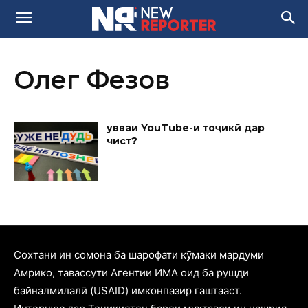
Олег Фезов
Қувваи YouTube-и тоҷикӣ дар
чист?
Cохтани ин сомона ба шарофати кӯмаки мардуми
Амрико, тавассути Агентии ИМА оид ба рушди
байналмилалӣ (USAID) имконпазир гаштааст.