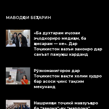
МАВОДҲОИ БЕҲТАРИН
«Ба духтарам иҷозаи
эҷодкориро медиҳам, ба
ҳамсарам — не». Дар
Тоҷикистон вазъи занонро дар
санъат пажуҳиш карданд
Рӯзноманигорон дар
Тоҷикистон вақти холии худро
бар асоси ҷинс тақсим
мекунанд
Нашрияҳои тоҷикӣ мавзуъҳоро
ба “занона”-ву “мардона”