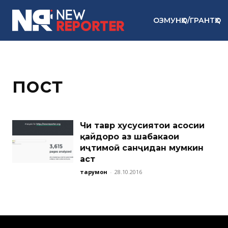
ОЗМУНҲО/ГРАНТҲО
пост
Чи тавр хусусиятҳои асосии
қайдҳоро аз шабакаҳои
иҷтимоӣ санҷидан мумкин
аст
тарҷумон
-
28.10.2016