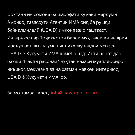
Cохтани ин сомона ба шарофати кӯмаки мардуми
Амрико, тавассути Агентии ИМА оид ба рушди
байналмилалӣ (USAID) имконпазир гаштааст.
Интернюс дар Тоҷикистон барои муҳтавои ин нашрия
масъул аст, ки лузуман инъикоскунандаи мавқеи
USAID ё Ҳукумати ИМА намебошад. Интишорот дар
бахши "Нақди расонаӣ" нуқтаи назари муаллифонро
инъикос мекунанд ва на ҳатман мавқеи Интернюс,
USAID ё Ҳукумати ИМА-ро.
бо мо тамос гиред:
info@newreporter.org