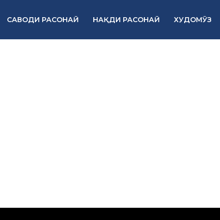
САВОДИ РАСОНАӢ
НАҚДИ РАСОНАӢ
ХУДОМӮЗ