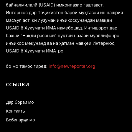
байналмилалӣ (USAID) имконпазир гаштааст.
Интернюс дар Тоҷикистон барои муҳтавои ин нашрия
масъул аст, ки лузуман инъикоскунандаи мавқеи
USAID ё Ҳукумати ИМА намебошад. Интишорот дар
бахши "Нақди расонаӣ" нуқтаи назари муаллифонро
инъикос мекунанд ва на ҳатман мавқеи Интернюс,
USAID ё Ҳукумати ИМА-ро.
бо мо тамос гиред:
info@newreporter.org
ССЫЛКИ
Дар бораи мо
Контакты
Вебинарҳои мо