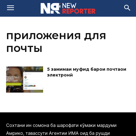
приложения для
почты
5 замимаи муфид барои почтаҳои
электронӣ
Cохтани ин сомона ба шарофати кӯмаки мардуми
Амрико, тавассути Агентии ИМА оид ба рушди