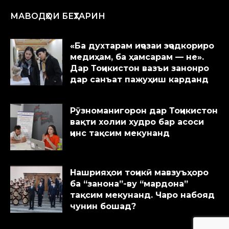
МАВОДҲОИ БЕҲТАРИН
«Ба духтарам иҷозаи эҷодкориро
медиҳам, ба ҳамсарам — не».
Дар Тоҷикистон вазъи занонро
дар санъат пажуҳиш карданд
Рӯзноманигорон дар Тоҷикистон
вақти холии худро бар асоси
ҷинс тақсим мекунанд
Нашрияҳои тоҷикӣ мавзуъҳоро
ба “занона”-ву “мардона”
тақсим мекунанд. Чаро набояд
чунин бошад?