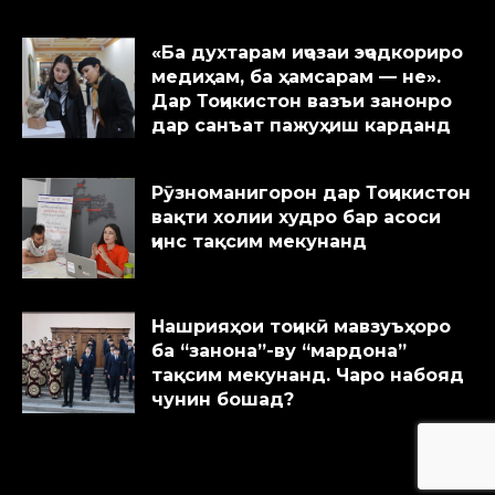
«Ба духтарам иҷозаи эҷодкориро
медиҳам, ба ҳамсарам — не».
Дар Тоҷикистон вазъи занонро
дар санъат пажуҳиш карданд
Рӯзноманигорон дар Тоҷикистон
вақти холии худро бар асоси
ҷинс тақсим мекунанд
Нашрияҳои тоҷикӣ мавзуъҳоро
ба “занона”-ву “мардона”
тақсим мекунанд. Чаро набояд
чунин бошад?