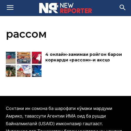
рассом
4 онлайн-замимаи ройгон барои
коркарди «рассомӣ»-и аксҳо
Cохтани ин сомона ба шарофати кӯмаки мардуми
Амрико, тавассути Агентии ИМА оид ба рушди
байналмилалӣ (USAID) имконпазир гаштааст.