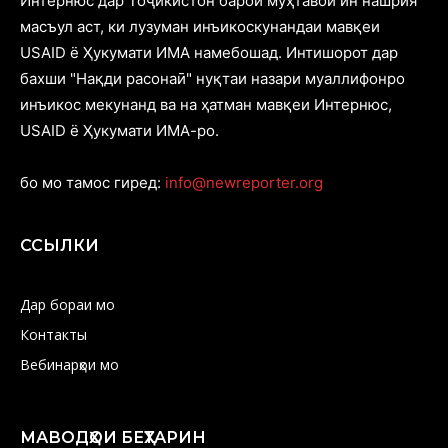
Интернюс дар Тоҷикистон барои муҳтавои ин нашрия
масъул аст, ки лузуман инъикоскунандаи мавқеи
USAID ё Ҳукумати ИМА намебошад. Интишорот дар
бахши "Нақди расонаӣ" нуқтаи назари муаллифонро
инъикос мекунанд ва на ҳатман мавқеи Интернюс,
USAID ё Ҳукумати ИМА-ро.
бо мо тамос гиред:
info@newreporter.org
ССЫЛКИ
Дар бораи мо
Контакты
Вебинарҳои мо
МАВОДҲОИ БЕҲТАРИН