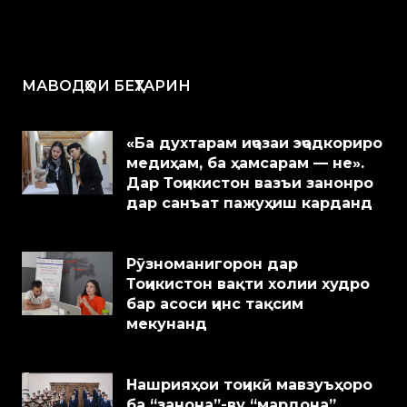
МАВОДҲОИ БЕҲТАРИН
«Ба духтарам иҷозаи эҷодкориро
медиҳам, ба ҳамсарам — не».
Дар Тоҷикистон вазъи занонро
дар санъат пажуҳиш карданд
Рӯзноманигорон дар
Тоҷикистон вақти холии худро
бар асоси ҷинс тақсим
мекунанд
Нашрияҳои тоҷикӣ мавзуъҳоро
ба “занона”-ву “мардона”