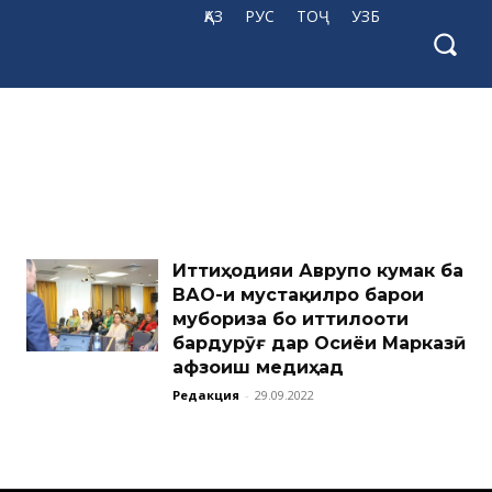
ҚАЗ
РУС
ТОҶ
УЗБ
Иттиҳодияи Аврупо кумак ба
ВАО-и мустақилро барои
мубориза бо иттилооти
бардурӯғ дар Осиёи Марказӣ
афзоиш медиҳад
Редакция
-
29.09.2022