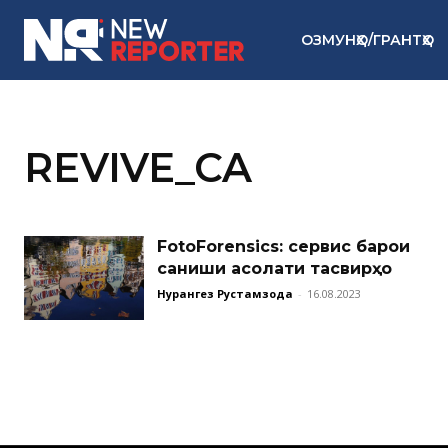
ОЗМУНҲО/ГРАНТҲО
REVIVE_CA
FotoForensics: сервис барои
санҷиши асолати тасвирҳо
Нурангез Рустамзода
-
16.08.2023