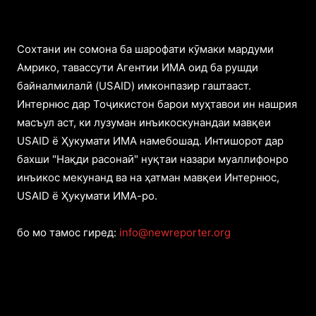
Cохтани ин сомона ба шарофати кӯмаки мардуми
Амрико, тавассути Агентии ИМА оид ба рушди
байналмилалӣ (USAID) имконпазир гаштааст.
Интернюс дар Тоҷикистон барои муҳтавои ин нашрия
масъул аст, ки лузуман инъикоскунандаи мавқеи
USAID ё Ҳукумати ИМА намебошад. Интишорот дар
бахши "Нақди расонаӣ" нуқтаи назари муаллифонро
инъикос мекунанд ва на ҳатман мавқеи Интернюс,
USAID ё Ҳукумати ИМА-ро.
бо мо тамос гиред:
info@newreporter.org