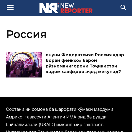
Россия
Қонуни Федератсияи Россия «дар
бораи фейкҳо» барои
рӯзноманигорони Тоҷикистон
кадом хавфҳоро эҷод мекунад?
Cохтани ин сомона ба шарофати кӯмаки мардуми
Амрико, тавассути Агентии ИМА оид ба рушди
байналмилалӣ (USAID) имконпазир гаштааст.