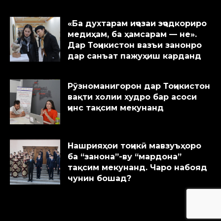
«Ба духтарам иҷозаи эҷодкориро
медиҳам, ба ҳамсарам — не».
Дар Тоҷикистон вазъи занонро
дар санъат пажуҳиш карданд
Рӯзноманигорон дар Тоҷикистон
вақти холии худро бар асоси
ҷинс тақсим мекунанд
Нашрияҳои тоҷикӣ мавзуъҳоро
ба “занона”-ву “мардона”
тақсим мекунанд. Чаро набояд
чунин бошад?