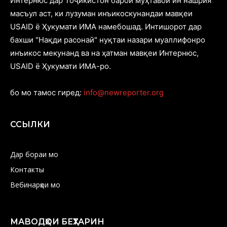
Интернюс дар Тоҷикистон барои муҳтавои ин нашрия
масъул аст, ки лузуман инъикоскунандаи мавқеи
USAID ё Ҳукумати ИМА намебошад. Интишорот дар
бахши "Нақди расонаӣ" нуқтаи назари муаллифонро
инъикос мекунанд ва на ҳатман мавқеи Интернюс,
USAID ё Ҳукумати ИМА-ро.
бо мо тамос гиред:
info@newreporter.org
ССЫЛКИ
Дар бораи мо
Контакты
Вебинарҳои мо
МАВОДҲОИ БЕҲТАРИН