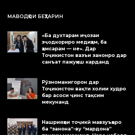
МАВОДҲОИ БЕҲТАРИН
«Ба духтарам иҷозаи
эҷодкориро медиҳам, ба
ҳамсарам — не». Дар
Тоҷикистон вазъи занонро дар
санъат пажуҳиш карданд
Рӯзноманигорон дар
Тоҷикистон вақти холии худро
бар асоси ҷинс тақсим
мекунанд
Нашрияҳои тоҷикӣ мавзуъҳоро
ба “занона”-ву “мардона”