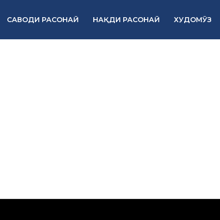
САВОДИ РАСОНАӢ
НАҚДИ РАСОНАӢ
ХУДОМӮЗ