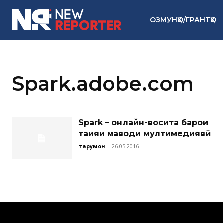
ОЗМУНҲО/ГРАНТҲО
Spark.adobe.com
Spark – онлайн-восита барои
таҳияи маводи мултимедиявӣ
тарҷумон
-
26.05.2016