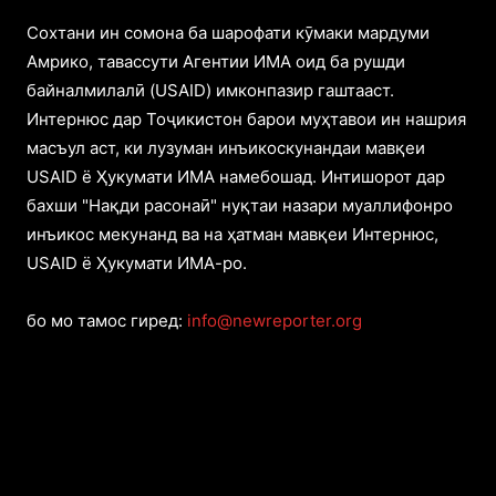
Cохтани ин сомона ба шарофати кӯмаки мардуми
Амрико, тавассути Агентии ИМА оид ба рушди
байналмилалӣ (USAID) имконпазир гаштааст.
Интернюс дар Тоҷикистон барои муҳтавои ин нашрия
масъул аст, ки лузуман инъикоскунандаи мавқеи
USAID ё Ҳукумати ИМА намебошад. Интишорот дар
бахши "Нақди расонаӣ" нуқтаи назари муаллифонро
инъикос мекунанд ва на ҳатман мавқеи Интернюс,
USAID ё Ҳукумати ИМА-ро.
бо мо тамос гиред:
info@newreporter.org