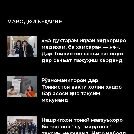
МАВОДҲОИ БЕҲТАРИН
«Ба духтарам иҷозаи эҷодкориро
медиҳам, ба ҳамсарам — не».
Дар Тоҷикистон вазъи занонро
дар санъат пажуҳиш карданд
Рӯзноманигорон дар
Тоҷикистон вақти холии худро
бар асоси ҷинс тақсим
мекунанд
Нашрияҳои тоҷикӣ мавзуъҳоро
ба “занона”-ву “мардона”
тақсим мекунанд. Чаро набояд