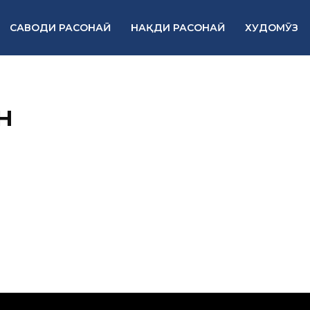
САВОДИ РАСОНАӢ
НАҚДИ РАСОНАӢ
ХУДОМӮЗ
н