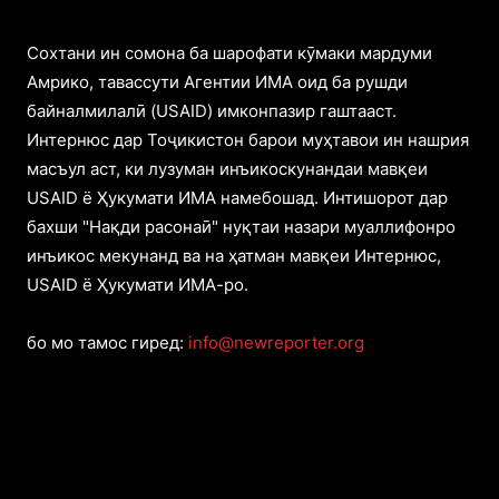
Cохтани ин сомона ба шарофати кӯмаки мардуми
Амрико, тавассути Агентии ИМА оид ба рушди
байналмилалӣ (USAID) имконпазир гаштааст.
Интернюс дар Тоҷикистон барои муҳтавои ин нашрия
масъул аст, ки лузуман инъикоскунандаи мавқеи
USAID ё Ҳукумати ИМА намебошад. Интишорот дар
бахши "Нақди расонаӣ" нуқтаи назари муаллифонро
инъикос мекунанд ва на ҳатман мавқеи Интернюс,
USAID ё Ҳукумати ИМА-ро.
бо мо тамос гиред:
info@newreporter.org