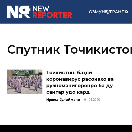
ОЗМУНҲО/ГРАНТҲО
Спутник Точикисто
Тоҷикистон: баҳси
коронавирус расонаҳо ва
рӯзноманигоронро ба ду
сангар ҷудо кард
Иршод Сулаймони
-
01.05.2020