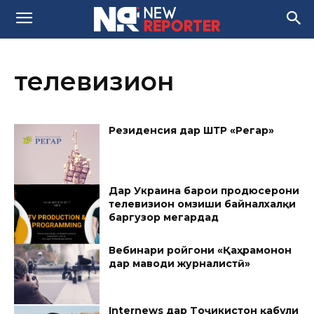
телевизион
Резиденсия дар ШТР «Регар»
Дар Украина барои продюсерони
телевизион омӯзиши байналхалқи
баргузор мегардад
Вебинари ройгони «Қаҳрамонон
дар маводи журналистӣ»
Internews дар Tоҷикистон қабули