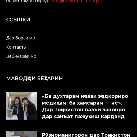
бо мо тамос гиред:
info@newreporter.org
ССЫЛКИ
Дар бораи мо
Контакты
Вебинарҳои мо
МАВОДҲОИ БЕҲТАРИН
«Ба духтарам иҷозаи эҷодкориро
медиҳам, ба ҳамсарам — не».
Дар Тоҷикистон вазъи занонро
дар санъат пажуҳиш карданд
Рӯзноманигорон дар Тоҷикистон