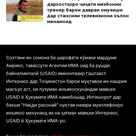
дархостҳоро ҷиҳати мизбонии
тренер барои давраи омузиши
дар стансияи телевизиони эълон
менамояд
Cохтани ин сомона ба шарофати кӯмаки мардуми
Амрико, тавассути Агентии ИМА оид ба рушди
байналмилалӣ (USAID) имконпазир гаштааст.
Интернюс дар Тоҷикистон барои муҳтавои ин нашрия
масъул аст, ки лузуман инъикоскунандаи мавқеи
USAID ё Ҳукумати ИМА намебошад. Интишорот дар
бахши "Нақди расонаӣ" нуқтаи назари муаллифонро
инъикос мекунанд ва на ҳатман мавқеи Интернюс,
USAID ё Ҳукумати ИМА-ро.