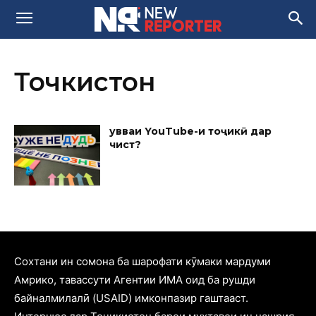
Точкистон
Қувваи YouTube-и тоҷикӣ дар
чист?
Cохтани ин сомона ба шарофати кӯмаки мардуми
Амрико, тавассути Агентии ИМА оид ба рушди
байналмилалӣ (USAID) имконпазир гаштааст.