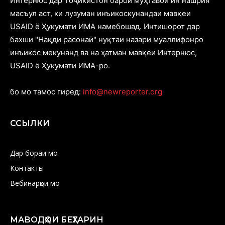
Интернюс дар Тоҷикистон барои муҳтавои ин нашрия
масъул аст, ки лузуман инъикоскунандаи мавқеи
USAID ё Ҳукумати ИМА намебошад. Интишорот дар
бахши "Нақди расонаӣ" нуқтаи назари муаллифонро
инъикос мекунанд ва на ҳатман мавқеи Интернюс,
USAID ё Ҳукумати ИМА-ро.
бо мо тамос гиред:
info@newreporter.org
ССЫЛКИ
Дар бораи мо
Контакты
Вебинарҳои мо
МАВОДҲОИ БЕҲТАРИН