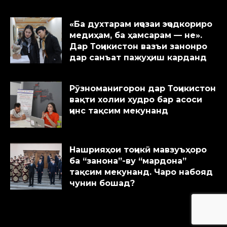
«Ба духтарам иҷозаи эҷодкориро
медиҳам, ба ҳамсарам — не».
Дар Тоҷикистон вазъи занонро
дар санъат пажуҳиш карданд
Рӯзноманигорон дар Тоҷикистон
вақти холии худро бар асоси
ҷинс тақсим мекунанд
Нашрияҳои тоҷикӣ мавзуъҳоро
ба “занона”-ву “мардона”
тақсим мекунанд. Чаро набояд
чунин бошад?