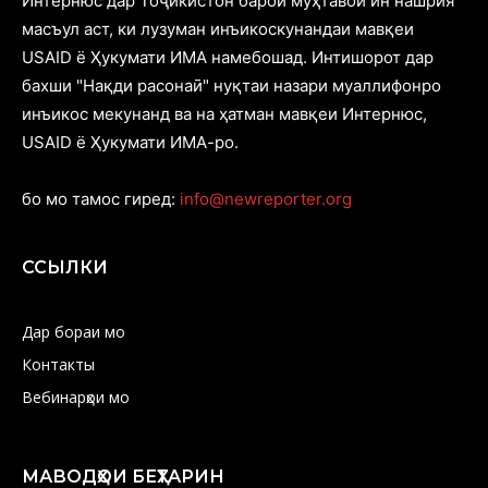
Интернюс дар Тоҷикистон барои муҳтавои ин нашрия
масъул аст, ки лузуман инъикоскунандаи мавқеи
USAID ё Ҳукумати ИМА намебошад. Интишорот дар
бахши "Нақди расонаӣ" нуқтаи назари муаллифонро
инъикос мекунанд ва на ҳатман мавқеи Интернюс,
USAID ё Ҳукумати ИМА-ро.
бо мо тамос гиред:
info@newreporter.org
ССЫЛКИ
Дар бораи мо
Контакты
Вебинарҳои мо
МАВОДҲОИ БЕҲТАРИН