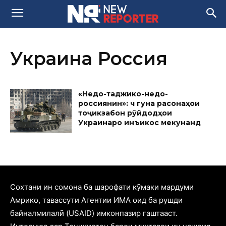
Украина Россия
«Недо-таджико-недо-
россиянин»: чӣ гуна расонаҳои
тоҷикзабон рӯйдодҳои
Украинаро инъикос мекунанд
Cохтани ин сомона ба шарофати кӯмаки мардуми
Амрико, тавассути Агентии ИМА оид ба рушди
байналмилалӣ (USAID) имконпазир гаштааст.