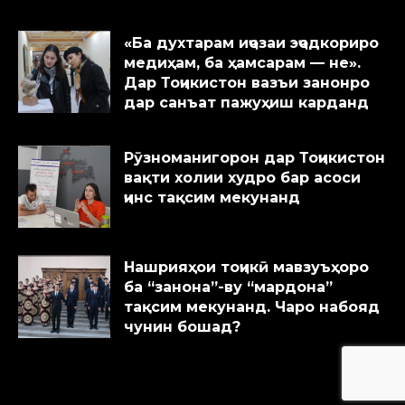
«Ба духтарам иҷозаи эҷодкориро
медиҳам, ба ҳамсарам — не».
Дар Тоҷикистон вазъи занонро
дар санъат пажуҳиш карданд
Рӯзноманигорон дар Тоҷикистон
вақти холии худро бар асоси
ҷинс тақсим мекунанд
Нашрияҳои тоҷикӣ мавзуъҳоро
ба “занона”-ву “мардона”
тақсим мекунанд. Чаро набояд
чунин бошад?