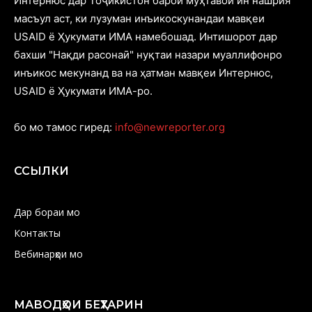
Интернюс дар Тоҷикистон барои муҳтавои ин нашрия
масъул аст, ки лузуман инъикоскунандаи мавқеи
USAID ё Ҳукумати ИМА намебошад. Интишорот дар
бахши "Нақди расонаӣ" нуқтаи назари муаллифонро
инъикос мекунанд ва на ҳатман мавқеи Интернюс,
USAID ё Ҳукумати ИМА-ро.
бо мо тамос гиред:
info@newreporter.org
ССЫЛКИ
Дар бораи мо
Контакты
Вебинарҳои мо
МАВОДҲОИ БЕҲТАРИН