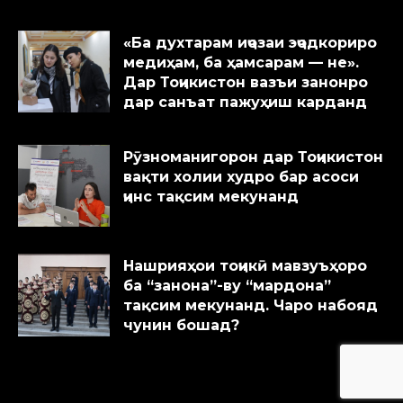
«Ба духтарам иҷозаи эҷодкориро
медиҳам, ба ҳамсарам — не».
Дар Тоҷикистон вазъи занонро
дар санъат пажуҳиш карданд
Рӯзноманигорон дар Тоҷикистон
вақти холии худро бар асоси
ҷинс тақсим мекунанд
Нашрияҳои тоҷикӣ мавзуъҳоро
ба “занона”-ву “мардона”
тақсим мекунанд. Чаро набояд
чунин бошад?