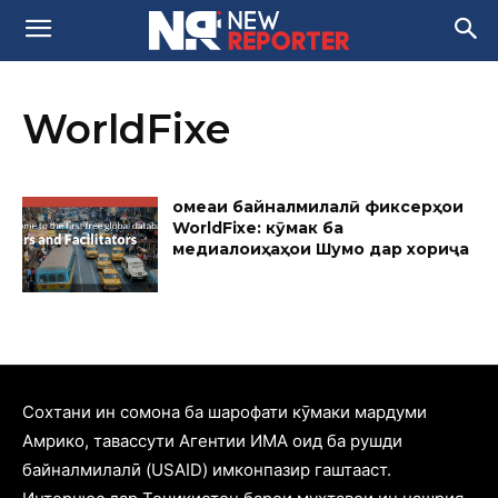
WorldFixe
Ҷомеаи байналмилалӣ фиксерҳои
WorldFixe: кӯмак ба
медиалоиҳаҳои Шумо дар хориҷа
Cохтани ин сомона ба шарофати кӯмаки мардуми
Амрико, тавассути Агентии ИМА оид ба рушди
байналмилалӣ (USAID) имконпазир гаштааст.