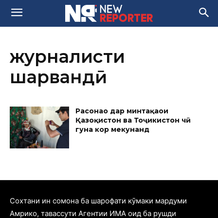
журналисти
шаҳрвандӣ
Расонаҳо дар минтақаҳои
Қазоқистон ва Тоҷикистон чӣ
гуна кор мекунанд
Cохтани ин сомона ба шарофати кӯмаки мардуми
Амрико, тавассути Агентии ИМА оид ба рушди