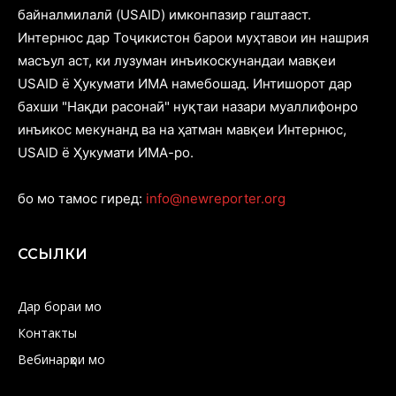
байналмилалӣ (USAID) имконпазир гаштааст.
Интернюс дар Тоҷикистон барои муҳтавои ин нашрия
масъул аст, ки лузуман инъикоскунандаи мавқеи
USAID ё Ҳукумати ИМА намебошад. Интишорот дар
бахши "Нақди расонаӣ" нуқтаи назари муаллифонро
инъикос мекунанд ва на ҳатман мавқеи Интернюс,
USAID ё Ҳукумати ИМА-ро.
бо мо тамос гиред:
info@newreporter.org
ССЫЛКИ
Дар бораи мо
Контакты
Вебинарҳои мо