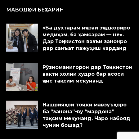
МАВОДҲОИ БЕҲТАРИН
«Ба духтарам иҷозаи эҷодкориро
медиҳам, ба ҳамсарам — не».
Дар Тоҷикистон вазъи занонро
дар санъат пажуҳиш карданд
Рӯзноманигорон дар Тоҷикистон
вақти холии худро бар асоси
ҷинс тақсим мекунанд
Нашрияҳои тоҷикӣ мавзуъҳоро
ба “занона”-ву “мардона”
тақсим мекунанд. Чаро набояд
чунин бошад?