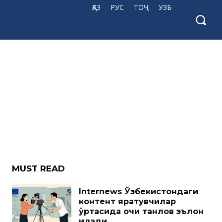
ҚАЗ
РУС
ТОҶ
УЗБ
MUST READ
Internews Ўзбекистондаги
контент яратувчилар
ўртасида очиқ танлов эълон
қилади