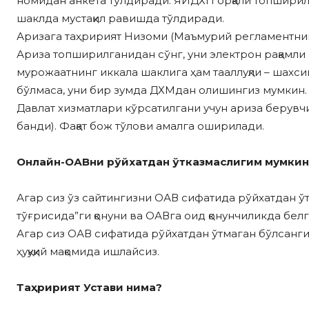
номидан анкета тўлдиради. ЯИДХП орқали топширилг
шаклда мустақил равишда тўлдиради.
Аризага таҳририят Низоми (Маъмурий регламентнинг
Ариза топширилганидан сўнг, уни электрон рақамли 
мурожаатнинг иккала шаклига ҳам тааллуқли – шахси
бўлмаса, уни бир зумда ДХМдан олишингиз мумкин.
Давлат хизматлари кўрсатилгани учун ариза берувч
банди). Фақат бож тўлови амалга оширилади.
Онлайн-ОАВни рўйхатдан ўтказмаслигим мумкинм
Агар сиз ўз сайтингизни ОАВ сифатида рўйхатдан ўт
тўғрисида”ги қонуни ва ОАВга оид қонунчиликда белг
Агар сиз ОАВ сифатида рўйхатдан ўтмаган бўлсангиз
ҳуқуқий мақомида ишлайсиз.
Таҳририят Устави нима?