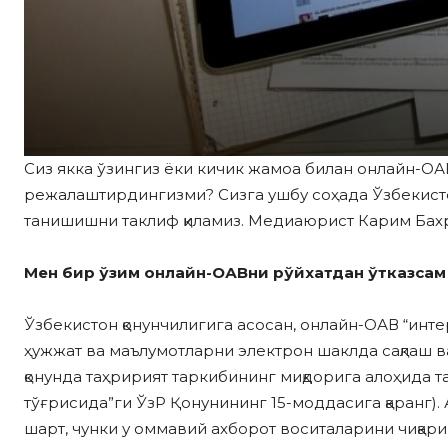
Сиз якка ўзингиз ёки кичик жамоа билан онлайн-ОА
режалаштирдингизми? Сизга ушбу соҳада Ўзбекисто
танишишни таклиф қиламиз. Медиаюрист Карим Бах
Мен бир ўзим онлайн-ОАВни рўйхатдан ўтказса
Ўзбекистон қонунчилигига асосан, онлайн-ОАВ “инт
ҳужжат ва маълумотларни электрон шаклда сақлаш ва
қонунда таҳририят таркибининг миқдорига алоҳида 
тўғрисида”ги ЎзР Қонунининг 15-моддасига қаранг)
шарт, чунки у оммавий ахборот воситаларини чиқариш