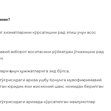
инми?
т хизматларини кўрсатишни рад этиш учун асос
мавий ахборот воситасини рўйхатдан ўтказишни рад
н:
ари қонун ҳужжатларига зид бўлса;
тўғрисидаги ариза ушбу Қонунга мувофиқ оммавий
лмаган юридик ёки жисмоний шахс номидан берилган
тўғрисидаги аризада кўрсатилган маълумотлар