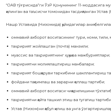
“ОАВ тўғрисида”ги ЎзР Қонунининг 11-моддасига муво
қилинган ва таъсисчи томонидан тасдиқланган Устав
Нашр Уставида (Низомида) қуйидагилар аниқ белгила
оммавий ахборот воситасининг тури, номи, тили, 
таҳририят жойлашган (почта) манзили;
муассис ва таҳририятнинг ҳуқуқ ва мажбуриятлари;
таҳририятни молиялаштириш манбалари;
таҳририят бошқаруви таркибини шакллантириш та
фойдани тақсимлаш ва зарарни қоплаш тартиби;
оммавий ахборот воситаси чиқарилишини тўхтатиб
таҳририятни қайта ташкил этиш ва тугатиш тартиби
Устав (Низом)ни қабул қилиш ва унга ўзгартиришл