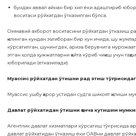
бундан аввал айнан бир хил ёки адаштириб юб
воситаси рўйхатдан ўтказилган бўлса.
Оммавий ахборот воситасини рўйхатдан ўтказиш рад 
қилинган кундан эътиборан бир кун ичида, шу жумла
кўрсатилган, шунингдек, ариза берувчига мурожаат
этган ҳолда ҳужжатларни қайта кўриб чиқиш учун тақ
юборилади (етказилади).
Муассис рўйхатдан ўтишни рад этиш тўғрисидаг
Муассис ушбу қарор устидан судга шикоят қилиши му
Давлат рўйхатидан ўтишни қанча кутишим мумки
Агентлик давлат хизматлари кўрсатиш тўғрисида а
давлат рўйхатидан ўтказиш ёки ОАВни давлат рўйха