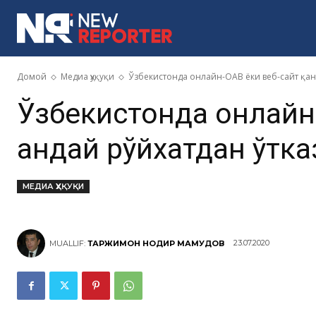
MORE
Домой
Медиа ҳуқуқи
Ўзбекистонда онлайн-ОАВ ёки веб-сайт қан
Ўзбекистонда онлайн
қандай рўйхатдан ўтк
МЕДИА ҲУҚУҚИ
23.07.2020
MUALLIF:
ТАРЖИМОН НОДИР МАҲМУДОВ