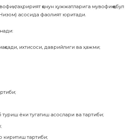
фиқ, таҳририят қонун ҳужжатларига мувофиқ қабул
 (Низом) асосида фаолият юритади.
нади:
мақсади, ихтисоси, даврийлиги ва ҳажми;
ртиби;
 туриш ёки тугатиш асослари ва тартиби;
;
ар киритиш тартиби;