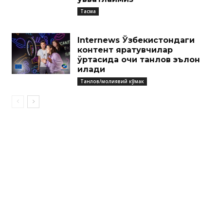
Тасма
Internews Ўзбекистондаги
контент яратувчилар
ўртасида очиқ танлов эълон
қилади
Танлов/молиявий кўмак