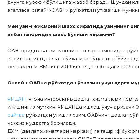
қонунга мувофиқ бўлишига жавоб беради. Шундай қи
эгалласа, онлайн-ОАВни рўйхатдан ўтказиши мумки
Мен ўзим жисмоний шахс сифатида ўзимнинг он
албатта юридик шахс бўлиши керакми?
ОАВ юридик ва жисмоний шахслар томонидан рўйх
воситаларини давлат рўйхатидан ўтказиш бўйича д
регламенти, ВМнинг 2019 йил 19 декабрдаги 1017-сон
Онлайн-ОАВни рўйхатдан ўтказиш учун қаерга м
ЯИДХП
(ягона интерактив давлат хизматлари порта
қилишингиз мумкин. ЯИДХПда ишлаш учун аризачи ЭР
сайтда
рўйхатдан ўтиши лозим. ОАВнинг давлат рўй
чексиз муддатга берилади.
ДХМ (давлат хизматлари маркази) га ташриф буюр