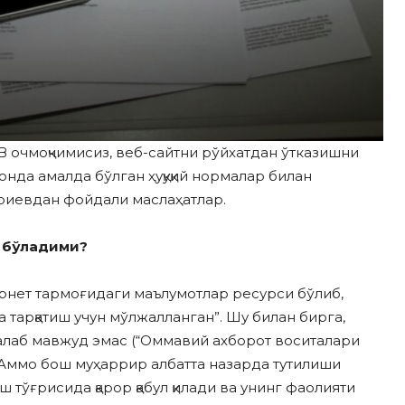
В очмоқчимисиз, веб-сайтни рўйхатдан ўтказишни
нда амалда бўлган ҳуқуқий нормалар билан
риевдан фойдали маслаҳатлар.
м бўладими?
ернет тармоғидаги маълумотлар ресурси бўлиб,
 тарқатиш учун мўлжалланган”. Шу билан бирга,
талаб мавжуд эмас (“Оммавий ахборот воситалари
. Аммо бош муҳаррир албатта назарда тутилиши
 тўғрисида қарор қабул қилади ва унинг фаолияти