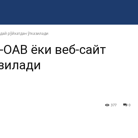
дай рўйхатдан ўтказилади
-ОАВ ёки веб-сайт
азилади
377
0