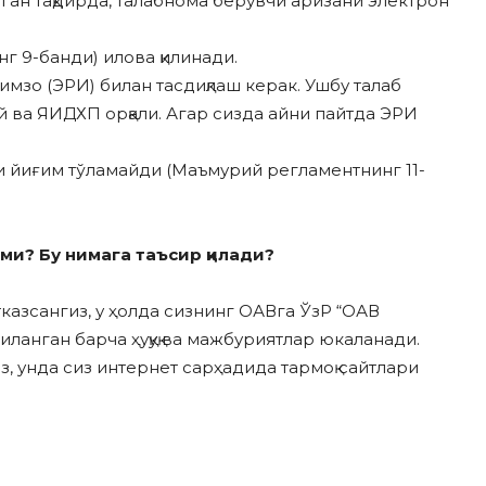
ан тақдирда, талабнома берувчи аризани электрон
 9-банди) илова қилинади.
имзо (ЭРИ) билан тасдиқлаш керак. Ушбу талаб
й ва ЯИДХП орқали. Агар сизда айни пайтда ЭРИ
и йиғим тўламайди (Маъмурий регламентнинг 11-
и? Бу нимага таъсир қилади?
казсангиз, у ҳолда сизнинг ОАВга ЎзР “ОАВ
иланган барча ҳуқуқ ва мажбуриятлар юкаланади.
, унда сиз интернет сарҳадида тармоқ сайтлари