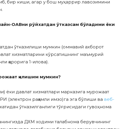
либ, бир киши, агар у бош муҳаррир лавозимини
н.
лайн-ОАВни рўйхатдан ўтказсам бўладими ёки
атдан ўтказилиши мумкин (оммавий ахборот
авлат хизматларини кўрсатишнинг маъмурий
ли қарорига 1-илова).
урожаат қилишим мумкин?
ли) ёки давлат хизматлари марказига мурожаат
И (электрон рақамли имзо)га эга бўлиши ва
веб-
хатидан ўтказилганлиги тўғрисидаги гувоҳнома
ганингизда ДХМ ходими талабнома берувчининг