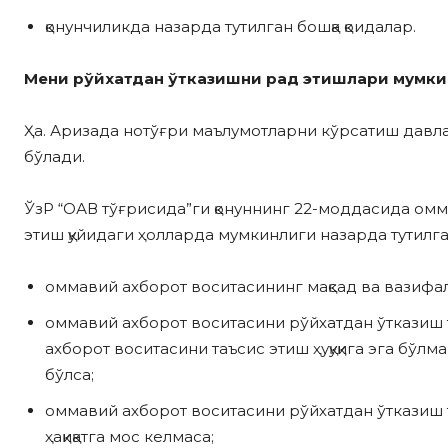
қонунчиликда назарда тутилган бошқа қоидалар.
Мени рўйхатдан ўтказишни рад этишлари мумк
Ҳа. Аризада нотўғри маълумотларни кўрсатиш давла
бўлади.
ЎзР “ОАВ тўғрисида”ги қонуннинг 22-моддасида ом
этиш қуйидаги ҳолларда мумкинлиги назарда тутилга
оммавий ахборот воситасининг мақсад ва вазифал
оммавий ахборот воситасини рўйхатдан ўтказиш 
ахборот воситасини таъсис этиш ҳуқуқига эга бў
бўлса;
оммавий ахборот воситасини рўйхатдан ўтказиш 
ҳақиқатга мос келмаса;