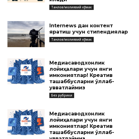
Танлов/молиявий кўмак
Internews дан контент
яратиш учун стипендиялар
Танлов/молиявий кўмак
Медиасаводхонлик
лойиҳалари учун янги
имкониятлар! Креатив
ташаббусларни қўллаб-
қувватлаймиз
Без рубрики
Медиасаводхонлик
лойиҳалари учун янги
имкониятлар! Креатив
ташаббусларни қўллаб-
қувватлаймиз