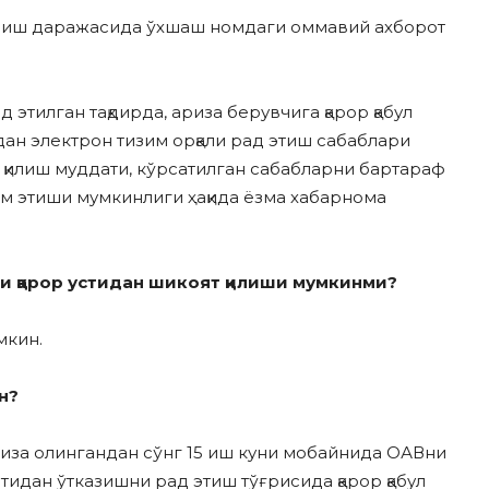
ориш даражасида ўхшаш номдаги оммавий ахборот
этилган тақдирда, ариза берувчига қарор қабул
дан электрон тизим орқали рад этиш сабаблари
 қилиш муддати, кўрсатилган сабабларни бартараф
дим этиши мумкинлиги ҳақида ёзма хабарнома
и қарор устидан шикоят қилиши мумкинми?
мкин.
н?
риза олингандан сўнг 15 иш куни мобайнида ОАВни
тидан ўтказишни рад этиш тўғрисида қарор қабул