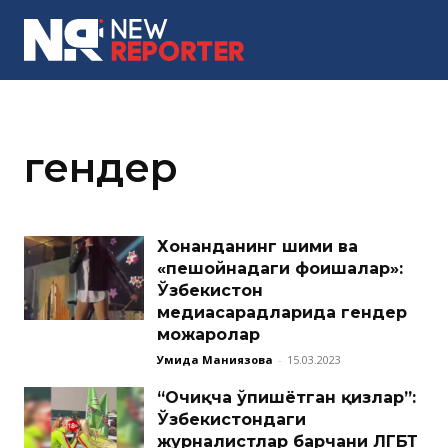
MORE
гендер
Хонанданинг шими ва
«пешойнадаги фоҳишалар»:
Ўзбекистон
медиасарҳадларида гендер
можаролар
Умида Маниязова
-
15.03.2023
“Очиқча ўпишётган қизлар”:
Ўзбекистондаги
журналистлар барчани ЛГБТ