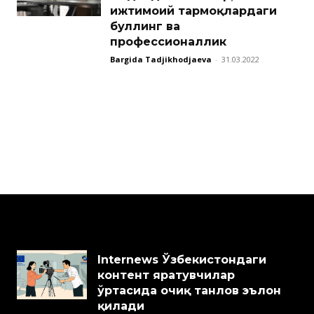
ижтимоий тармоқлардаги
буллинг ва
профессионаллик
Bargida Tadjikhodjaeva
-
31.03.2022
Internews Ўзбекистондаги
контент яратувчилар
ўртасида очиқ танлов эълон
қилади