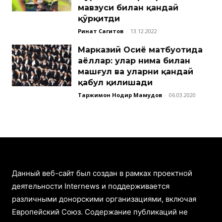
мавзуси билан қандай
қўрқитди
Ринат Сагитов
-
13.12.2022
Марказий Осиё матбуотида
аёллар: улар нима билан
машғул ва уларни қандай
қабул қилишади
Таржимон Нодир Маҳмудов
-
06.03.2020
Данный веб-сайт был создан в рамках проектной
деятельности Internews и поддерживается
различными донорскими организациями, включая
Европейский Союз. Содержание публикаций не