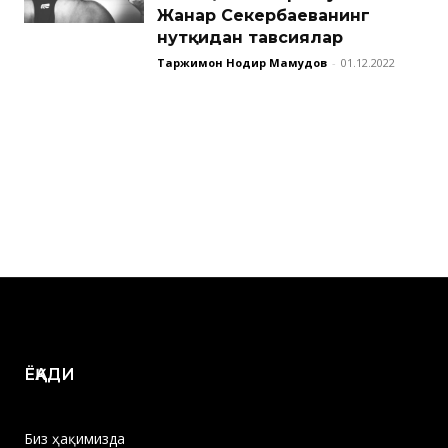
Жанар Секербаеванинг
нутқидан тавсиялар
Таржимон Нодир Маҳмудов
-
01.12.2022
ЁҚАДИ
Биз ҳақимизда