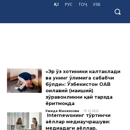
ҚАЗ
РУС
ТОҶ
УЗБ
«Эр ўз хотинини калтаклади
ва унинг ўлимига сабабчи
бўлди»: Ўзбекистон ОАВ
оилавий (маиший)
зўравонликни қай тарзда
ёритмоқда
Умида Маниязова
-
19.12.2022
Internewsнинг тўртинчи
аёллар медиаучрашуви:
медиадаги аёллар,