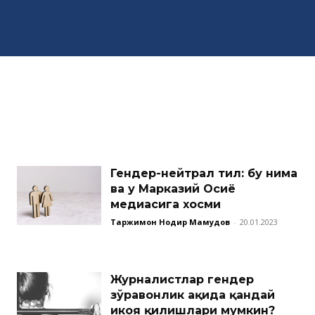
Гендер-нейтрал тил: бу нима
ва у Марказий Осиё
медиасига хосми
Таржимон Нодир Маҳмудов
-
20.01.2023
Журналистлар гендер
зўравонлик ҳақида қандай
ҳикоя қилишлари мумкин?