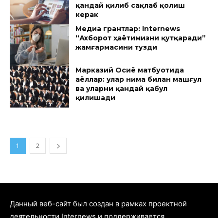
қандай қилиб сақлаб қолиш
керак
Медиа грантлар: Internews
“Ахборот ҳаётимизни қутқаради”
жамғармасини тузди
Марказий Осиё матбуотида
аёллар: улар нима билан машғул
ва уларни қандай қабул
қилишади
1
2
Данный веб-сайт был создан в рамках проектной
деятельности Internews и поддерживается