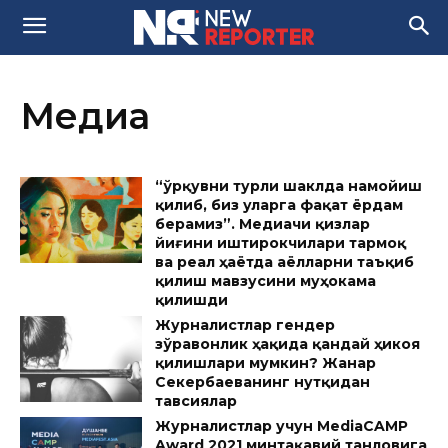
Медиа
“Қўрқувни турли шаклда намойиш
қилиб, биз уларга фақат ёрдам
берамиз”. Медиачи қизлар
йиғини иштирокчилари тармоқ
ва реал ҳаётда аёлларни таъқиб
қилиш мавзусини муҳокама
қилишди
Журналистлар гендер
зўравонлик ҳақида қандай ҳикоя
қилишлари мумкин? Жанар
Секербаеванинг нутқидан
тавсиялар
Журналистлар учун MediaCAMP
Award 2021 минтақавий танловига