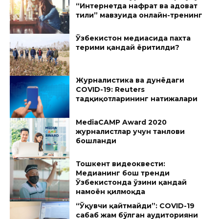
“Интернетда нафрат ва адоват
тили” мавзуида онлайн-тренинг
Ўзбекистон медиасида пахта
терими қандай ёритилди?
Журналистика ва дунёдаги
COVID-19: Reuters
тадқиқотларининг натижалари
MediaCAMP Award 2020
журналистлар учун танлови
бошланди
Тошкент видеоквести:
Медианинг бош тренди
Ўзбекистонда ўзини қандай
намоён қилмоқда
“Ўқувчи қайтмайди”: COVID-19
сабаб жам бўлган аудиторияни