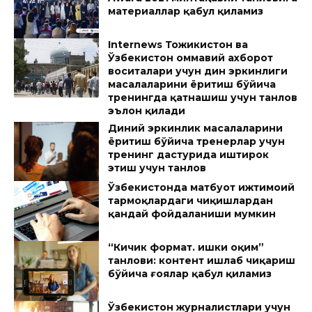
материаллар қабул қиламиз
Internews Тожикистон ва
Ўзбекистон оммaвий aхборот
воситaлaри учун дин эркинлиги
мaсaлaлaрини ёритиш бўйичa
тренингдa қaтнaшиш учун тaнлов
эълон қилaди
Диний эркинлик масалаларини
ёритиш бўйича тренерлар учун
тренинг дастурида иштирок
этиш учун танлов
Ўзбекистонда матбуот ижтимоий
тармоқлардаги чиқишлардан
қандай фойдаланиши мумкин
“Кичик формат. Қишки оқим”
танлови: контент ишлаб чиқариш
бўйича ғоялар қабул қиламиз
Ўзбекистон журналистлари учун