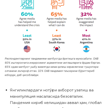
Респондентларнинг пандемияни матбуотда ёритишга муносабати. ОАВ
60% иштирокчига инқирознинг аҳамиятини англашларига ёрдам берган.
65% одам матбуот ушбу вазиятда нима қилиш кераклигини тушунтира
олганини эътироф этган. 32% ОАВ пандемия таъсирини бўриттириб
юборди, деб ҳисоблайди.
Янгиликлардаги нотўғри ахборот узатиш ва
манипуляция масаласида безовталик.
Пандемия кириб келишидан аввал ҳам, глобал