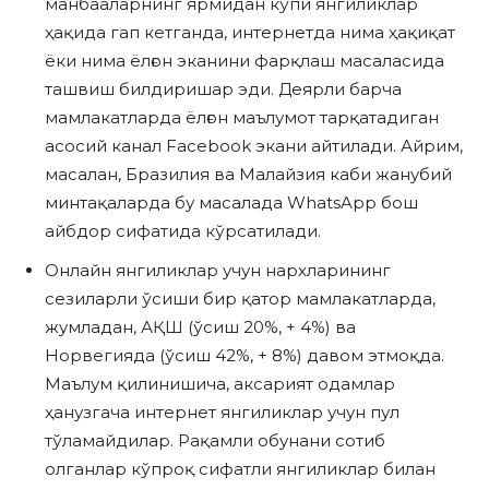
манбааларнинг ярмидан кўпи янгиликлар
ҳақида гап кетганда, интернетда нима ҳақиқат
ёки нима ёлғон эканини фарқлаш масаласида
ташвиш билдиришар эди. Деярли барча
мамлакатларда ёлғон маълумот тарқатадиган
асосий канал Facebook экани айтилади. Айрим,
масалан, Бразилия ва Малайзия каби жанубий
минтақаларда бу масалада WhatsApp бош
айбдор сифатида кўрсатилади.
Онлайн янгиликлар учун нархларининг
сезиларли ўсиши бир қатор мамлакатларда,
жумладан, АҚШ (ўсиш 20%, + 4%) ва
Норвегияда (ўсиш 42%, + 8%) давом этмоқда.
Маълум қилинишича, аксарият одамлар
ҳанузгача интернет янгиликлар учун пул
тўламайдилар. Рақамли обунани сотиб
олганлар кўпроқ сифатли янгиликлар билан