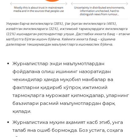
Умуман барча янгиликларга (38%), ўзи ўқиган янгиликларга (46%),
излаётган янгиликларига (32%), ижтимоий тармоқлардаги янгиликларга
(22%) ишонадиган респондентлар улуши. Дастлабки иккита банд – етакчи
матбуотга бўлган ишонч бўйича. Кейинги иккита банд – қўшимча
далилларни текширмасдан маълумотларга ишонмаслик бўйича.
Журналистлар энди маълумотлардан
фойдалана олиш ишининг назоратидан
чекиндилар ҳамда муқобил манбалар ва
фактларни қидириб кўпроқ ижтимоий
тармоқларга мурожаат қилмоқдалар, уларнинг
баъзилари расмий маълумотлардан фарқ
қилади.
Журналистика муҳим аҳамият касб этиб, унга
талаб яна ошиб бормоқда. Боз устига, соҳага