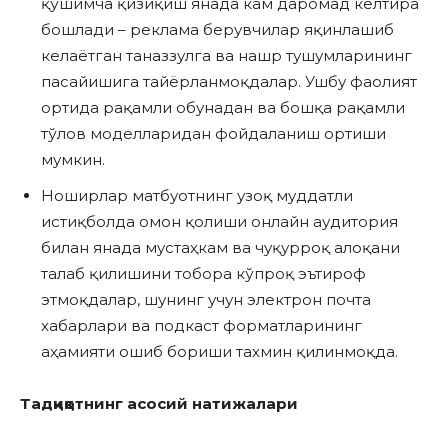
қўшимча қизиқиш янада кам даромад келтира
бошлади – реклама берувчилар яқинлашиб
келаётган таназзулга ва нашр тушумларининг
пасайишига тайёрланмоқдалар. Ушбу фаолият
ортида рақамли обунадан ва бошқа рақамли
тўлов моделларидан фойдаланиш ортиши
мумкин.
Ноширлар матбуотнинг узоқ муддатли
истиқболда омон қолиши онлайн аудитория
билан янада мустаҳкам ва чуқурроқ алоқани
талаб қилишини тобора кўпроқ эътироф
этмоқдалар, шунинг учун электрон почта
хабарлари ва подкаст форматларининг
аҳамияти ошиб бориши тахмин қилинмоқда.
Тадқиқотнинг асосий натижалари