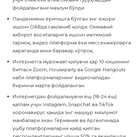
фойдалангани маълум бўлди.
Пандемияни ёритишга бўлган энг юқори
ишонч ОАВда сақланиб қолди. Оммавий
ахборот воситаларига ишонч ижтимоий
тармоқ, видео платформа ёки мессенжерларга
қараганда икки баравар кўпроқ.
Интернетга мурожаат қилувчи ҳар 10 кишининг
биттаси Zoom, Houseparty ва Google Hangouts
каби платформаларнинг видеочатидан
биринчи марта фойдаланган.
Интернетдан фойдаланувчи ёш (18-24 ёш)
қатлам учун Instagram, Snapchat ва TikTok
коронавирус ҳақида энг машҳур маълумот
манбалари экан. Германия ва Аргентинада
ушбу платформаларни қайд қилган
респондентларнинг улуши 50% га яқинлашди.