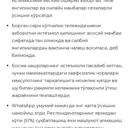
истеъмолини кескин ошириб юборган. Теле
янгиликлар ва онлайн манбалар сезиларли
ўсишни кўрсатди.
Борган сари кўпчилик телевидениени
ахборотни истеъмол қилишнинг асосий манбаи
сифатида тан олмоқда ва салбий
янгиликлардан вақтинча чалғиш воситаси, деб
билмоқда.
Босма нашрларнинг истеъмоли пасайиб кетган,
чунки мамлакатлардаги хавфсизлик чоралари
маҳсулотнинг тарқалишига монелик қилди ва
шу билан рақамли келажакка тўлақонли ўтиш
жараёнини тезлаштирди.
WhatsApp умумий миқёсда энг катта ўсишни
намойиш этди. Респондентларнинг ярмидан
кўпи (51%) суҳбатлашиш ёки маълумот алмашиш
учун очиқ ёки ёпиқ онлайн гуруҳлардан