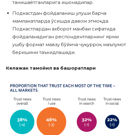
танишаётганларига ишонадилар.
Подкастдан фойдаланиш улуши барча
мамлакатларда ўсишда давом этмоқда.
Подкастлардан ахборот манбаи сифатида
фойдаланадиган респондентларнинг ярми
ушбу формат мавзу бўйича чуқурроқ маълумот
беришини таъкидлашади.
Келажак тамойил ва башоратлари