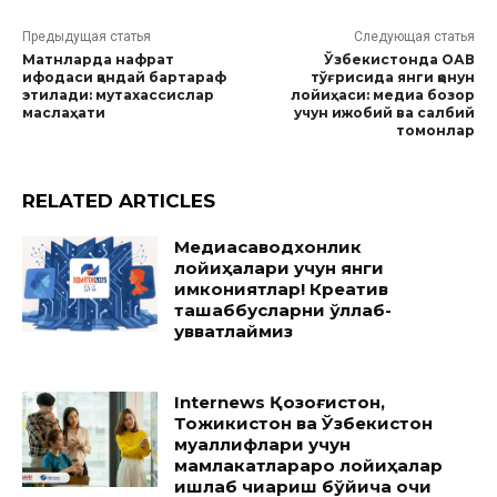
Предыдущая статья
Следующая статья
Матнларда нафрат
Ўзбекистонда ОАВ
ифодаси қандай бартараф
тўғрисида янги қонун
этилади: мутахассислар
лойиҳаси: медиа бозор
маслаҳати
учун ижобий ва салбий
томонлар
RELATED ARTICLES
Медиасаводхонлик
лойиҳалари учун янги
имкониятлар! Креатив
ташаббусларни қўллаб-
қувватлаймиз
Internews Қозоғистон,
Тожикистон ва Ўзбекистон
муаллифлари учун
мамлакатлараро лойиҳалар
ишлаб чиқариш бўйича очиқ