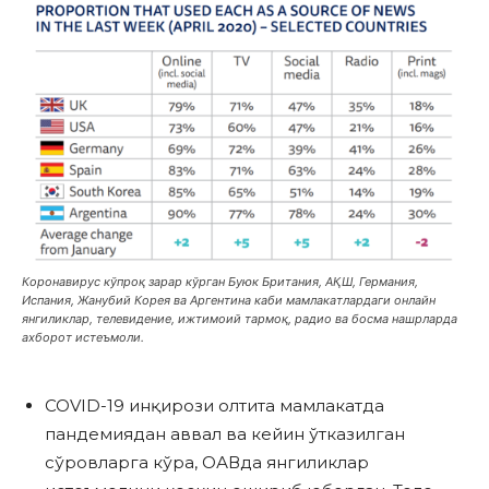
Коронавирус кўпроқ зарар кўрган Буюк Британия, АҚШ, Германия,
Испания, Жанубий Корея ва Аргентина каби мамлакатлардаги онлайн
янгиликлар, телевидение, ижтимоий тармоқ, радио ва босма нашрларда
ахборот истеъмоли.
COVID-19 инқирози олтита мамлакатда
пандемиядан аввал ва кейин ўтказилган
сўровларга кўра, ОАВда янгиликлар