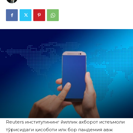
Reuters институтининг йиллик ахборот истеъмоли
тўғрисидаги ҳисоботи илк бор пандемия авж