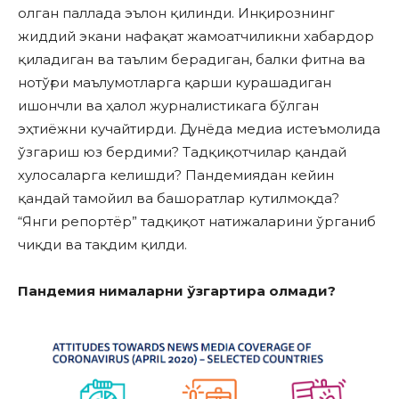
олган паллада эълон қилинди. Инқирознинг
жиддий экани нафақат жамоатчиликни хабардор
қиладиган ва таълим берадиган, балки фитна ва
нотўғри маълумотларга қарши курашадиган
ишончли ва ҳалол журналистикага бўлган
эҳтиёжни кучайтирди. Дунёда медиа истеъмолида
ўзгариш юз бердими? Тадқиқотчилар қандай
хулосаларга келишди? Пандемиядан кейин
қандай тамойил ва башоратлар кутилмоқда?
“Янги репортёр” тадқиқот натижаларини ўрганиб
чиқди ва тақдим қилди.
Пандемия нималарни ўзгартира олмади?