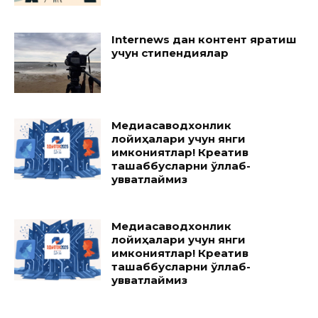
Internews дан контент яратиш
учун стипендиялар
Медиасаводхонлик
лойиҳалари учун янги
имкониятлар! Креатив
ташаббусларни қўллаб-
қувватлаймиз
Медиасаводхонлик
лойиҳалари учун янги
имкониятлар! Креатив
ташаббусларни қўллаб-
қувватлаймиз