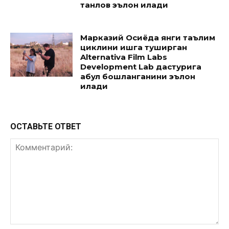
танлов эълон қилади
Марказий Осиёда янги таълим
циклини ишга туширган
Alternativa Film Labs
Development Lab дастурига
қабул бошланганини эълон
қилади
ОСТАВЬТЕ ОТВЕТ