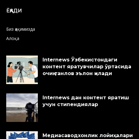
ЁҚАДИ
Биз ҳақимизда
Алоқа
Internews Ўзбекистондаги
контент яратувчилар ўртасида
очиқ танлов эълон қилади
Internews дан контент яратиш
учун стипендиялар
Медиасаводхонлик лойиҳалари