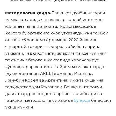
Методология ҳақида.
Тадқиқот дунёнинг турли
мамлакатларида янгиликлар қандай истеъмол
қилинаётганини аниқлаштириш мақсадида
Reuters буюртмасига кўра ўтказилди. Уни YouGov
онлайн-сўровнома ёрдамида 2020 йилнинг
январь ойи охири — февраль ойи бошларида
ўтказган. Тадқиқот натижаларига пандемиянинг
таъсирини баҳолаш мақсадида коронавирус
кўпроқ зарар келтирган айрим мамлакатларда
(Буюк Британия, АҚШ, Германия, Испания,
Жанубий Корея ва Аргентина) иккита қўшимча
тадқиқотлар ҳам ўтказилди. Бошқа иштирокчи
давлатлар, респондентларнинг жавоблари ва
тадқиқот методологияси ҳақида
бу ерда
батафсил
ўқиш мумкин.