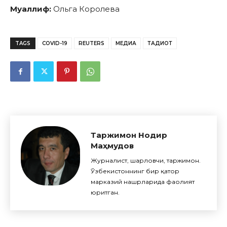
Муаллиф:
Ольга Королева
TAGS
COVID-19
REUTERS
МЕДИА
ТАДҚИҚОТ
Таржимон Нодир
Маҳмудов
Журналист, шарҳловчи, таржимон.
Ўзбекистоннинг бир қатор
марказий нашрларида фаолият
юритган.