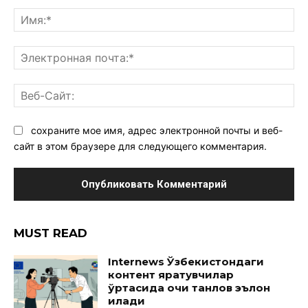
Комментарий:
Им
Эл
поч
Ве
Са
сохраните мое имя, адрес электронной почты и веб-
сайт в этом браузере для следующего комментария.
MUST READ
Internews Ўзбекистондаги
контент яратувчилар
ўртасида очиқ танлов эълон
қилади