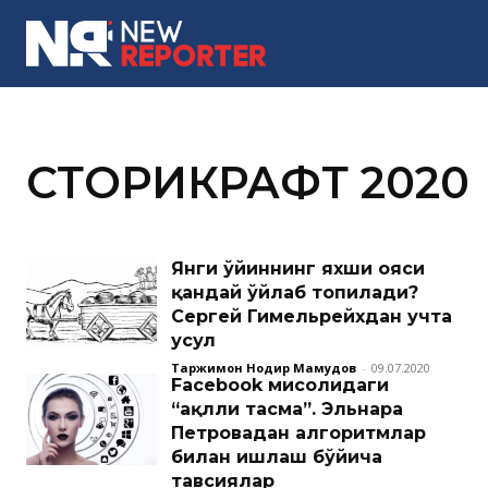
MORE
СТОРИКРАФТ 2020
Янги ўйиннинг яхши ғояси
қандай ўйлаб топилади?
Сергей Гимельрейхдан учта
усул
Таржимон Нодир Маҳмудов
-
09.07.2020
Facebook мисолидаги
“ақлли тасма”. Эльнара
Петровадан алгоритмлар
билан ишлаш бўйича
тавсиялар