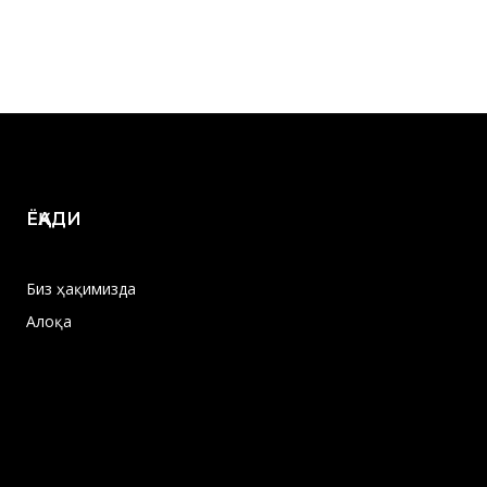
ЁҚАДИ
Биз ҳақимизда
Алоқа