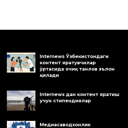
Internews Ўзбекистондаги
контент яратувчилар
ўртасида очиқ танлов эълон
қилади
Internews дан контент яратиш
учун стипендиялар
Медиасаводхонлик