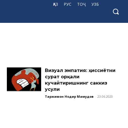
ҚАЗ
РУС
ТОҶ
УЗБ
Визуал эмпатия: ҳиссиётни
сурат орқали
кучайтиришнинг саккиз
усули
Таржимон Нодир Маҳмудов
-
23.06.2020