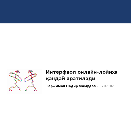
Интерфаол онлайн-лойиҳа
қандай яратилади
Таржимон Нодир Маҳмудов
-
07.07.2020