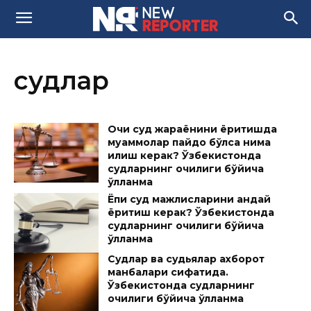
судлар
Очиқ суд жараёнини ёритишда
муаммолар пайдо бўлса нима
қилиш керак? Ўзбекистонда
судларнинг очиқлиги бўйича
қўлланма
Ёпиқ суд мажлисларини қандай
ёритиш керак? Ўзбекистонда
судларнинг очиқлиги бўйича
қўлланма
Судлар ва судьялар ахборот
манбалари сифатида.
Ўзбекистонда судларнинг
очиқлиги бўйича қўлланма