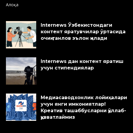
Алоқа
Internews Ўзбекистондаги
контент яратувчилар ўртасида
очиқ танлов эълон қилади
Internews дан контент яратиш
учун стипендиялар
Медиасаводхонлик лойиҳалари
учун янги имкониятлар!
Креатив ташаббусларни қўллаб-
қувватлаймиз