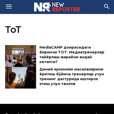
ТоТ
MediaCAMP доирасидаги
биринчи TOT. Медиатренерлар
тайёрлаш жараёни қандай
кетяпти?
Диний эркинлик масалаларини
ёритиш бўйича тренерлар учун
тренинг дастурида иштирок
этиш учун танлов