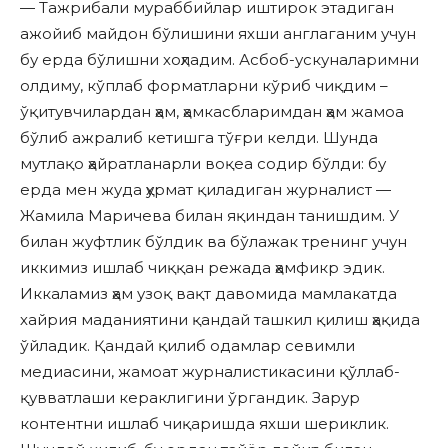
— Тажрибали мураббийлар иштирок этадиган
ажойиб майдон бўлишини яхши англаганим учун
бу ерда бўлишни хоҳладим. Асбоб-ускуналаримни
олдиму, кўплаб форматларни кўриб чиқдим –
ўқитувчилардан ҳам, ҳамкасбларимдан ҳам жамоа
бўлиб ажралиб кетишга тўғри келди. Шунда
мутлақо ҳайратланарли воқеа содир бўлди: бу
ерда мен жуда ҳурмат қиладиган журналист —
Жамила Маричева билан яқиндан танишдим. У
билан жуфтлик бўлдик ва бўлажак тренинг учун
иккимиз ишлаб чиққан режада ҳамфикр эдик.
Иккаламиз ҳам узоқ вақт давомида мамлакатда
хайрия маданиятини қандай ташкил қилиш ҳақида
ўйладик. Қандай қилиб одамлар севимли
медиасини, жамоат журналистикасини қўллаб-
қувватлаши кераклигини ўргандик. Зарур
контентни ишлаб чиқаришда яхши шериклик.