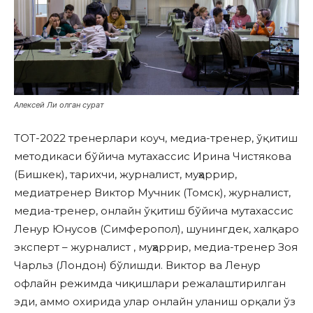
Алексей Ли олган сурат
TOT-2022 тренерлари коуч, медиа-тренер, ўқитиш
методикаси бўйича мутахассис Ирина Чистякова
(Бишкек), тарихчи, журналист, муҳаррир,
медиатренер Виктор Мучник (Томск), журналист,
медиа-тренер, онлайн ўқитиш бўйича мутахассис
Ленур Юнусов (Симферопол), шунингдек, халқаро
эксперт – журналист , муҳаррир, медиа-тренер Зоя
Чарльз (Лондон) бўлишди. Виктор ва Ленур
офлайн режимда чиқишлари режалаштирилган
эди, аммо охирида улар онлайн уланиш орқали ўз