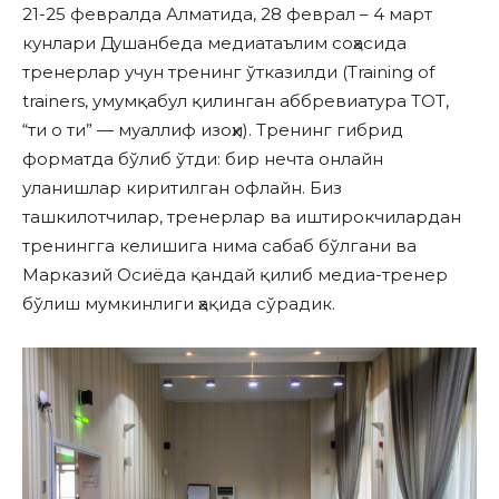
21-25 февралда Алматида, 28 феврал – 4 март
кунлари Душанбеда медиатаълим соҳасида
тренерлар учун тренинг ўтказилди (Training of
trainers, умумқабул қилинган аббревиатура TOT,
“ти о ти” — муаллиф изоҳи). Тренинг гибрид
форматда бўлиб ўтди: бир нечта онлайн
уланишлар киритилган офлайн. Биз
ташкилотчилар, тренерлар ва иштирокчилардан
тренингга келишига нима сабаб бўлгани ва
Марказий Осиёда қандай қилиб медиа-тренер
бўлиш мумкинлиги ҳақида сўрадик.