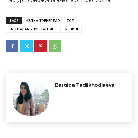
дастури доирасида амалга оширилмоқда.
TAGS
МЕДИА-ТРЕНЕРЛАР
ТОТ
ТРЕНЕРЛАР УЧУН ТРЕНИНГ
ТРЕНИНГ
Bargida Tadjikhodjaeva