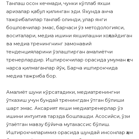
Танлаш осон кечмади, чунки кўплаб яхши
аризалар қабул қилинган эди. Якунда анча
тажрибалилар танлаб олинди, улар янги
бошловчилар эмас, барчаси ўз методологияси,
воситалари, медиа ишини яхшилашни хоҳлайдиган
ва медиа тренингнинг замонавий
тенденцияларини ўзлаштирган амалиётчи
тренерлардир. Иштирокчилар орасида умуман ҳеч
нарса қилмаганлар йўқ. Барча иштирокчида
медиа тажриба бор.
Амалиёт шуни кўрсатадики, медиатренингни
ўтказиш учун бундай тренингдан ўтган бўлиши
шарт эмас. Аксарият яхши медиатренерлар ўз
ишини интуитив тарзда бошлашди. Асосийси, ўзи
ўтаётган мавзу бўйича мутахассис бўлиш.
Иштирокчиларимиз орасида шундай инсонлар ҳам