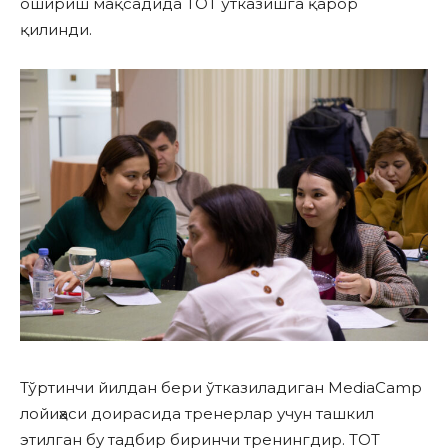
ошириш мақсадида ТОТ ўтказишга қарор
қилинди.
Тўртинчи йилдан бери ўтказиладиган MediaCamp
лойиҳаси доирасида тренерлар учун ташкил
этилган бу тадбир биринчи тренингдир. ТОТ