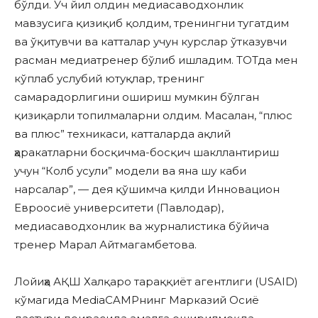
бўлди. Уч йил олдин медиасаводхонлик
мавзусига қизиқиб қолдим, тренингни тугатдим
ва ўқитувчи ва катталар учун курслар ўтказувчи
расман медиатренер бўлиб ишладим. ТОТда мен
кўплаб услубий ютуқлар, тренинг
самарадорлигини ошириш мумкин бўлган
қизиқарли топилмаларни олдим. Масалан, “плюс
ва плюс” техникаси, катталарда ақлий
ҳаракатларни босқичма-босқич шакллантириш
учун “Колб усули” модели ва яна шу каби
нарсалар”, — дея қўшимча қилди Инновацион
Евроосиё университети (Павлодар),
медиасаводхонлик ва журналистика бўйича
тренер Марал Айтмагамбетова.
Лойиҳа АҚШ Халқаро тараққиёт агентлиги (USAID)
кўмагида MediaCAMPнинг Марказий Осиё