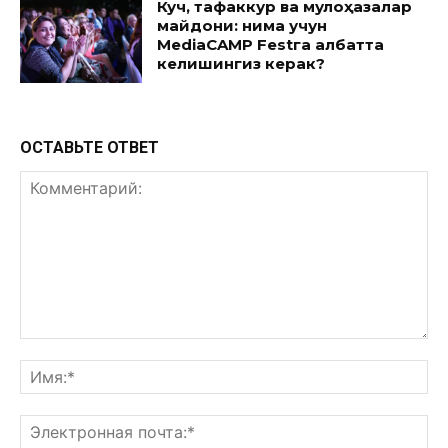
Куч, тафаккур ва мулоҳазалар
майдони: нима учун
MediaCAMP Festга албатта
келишингиз керак?
ОСТАВЬТЕ ОТВЕТ
Комментарий:
Им
Эл
поч