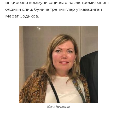
инқирозли коммуникациялар ва экстремизмнинг
олдини олиш бўйича тренинглар ўтказадиган
Марат Содиқов.
Юлия Новикова