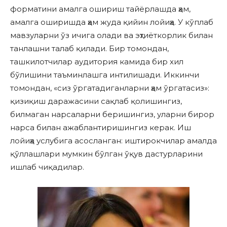
форматини амалга ошириш тайёрлашда ҳам,
амалга оширишда ҳам жуда қийин лойиҳа. У кўплаб
мавзуларни ўз ичига олади ва эҳтиёткорлик билан
танлашни талаб қилади. Бир томондан,
ташкилотчилар аудитория камида бир хил
бўлишини таъминлашга интилишади. Иккинчи
томондан, «сиз ўргатадиганларни ҳам ўргатасиз»:
қизиқиш даражасини сақлаб қолишингиз,
билмаган нарсаларни беришингиз, уларни бирор
нарса билан ажаблантиришингиз керак. Иш
лойиҳа услубига асосланган: иштирокчилар амалда
қўллашлари мумкин бўлган ўқув дастурларини
ишлаб чиқадилар.