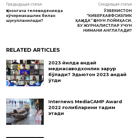
Предыдущая статья
Следующая статья
Қачонгача телевидениеда
ЎЗБЕКИСТОН
кўчирмакашлик билан
“КИБЕРХАВФСИЗЛИК
шуғулланилади?
ҲАҚИДА” ҚОНУН ЛОЙИҲАСИ.
БУ ЖУРНАЛИСТЛАР УЧУН
НИМАНИ АНГЛАТАДИ?
RELATED ARTICLES
2023 йилда қандай
медиасаводхонлик зарур
бўлади? Эдьютон 2023 қандай
ўтди
Internews MediaCAMP Award
2022 ғолибларини тақдим
этади