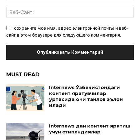
Ве
Са
сохраните мое имя, адрес электронной почты и веб-
сайт в этом браузере для следующего комментария.
MUST READ
Internews Ўзбекистондаги
контент яратувчилар
ўртасида очиқ танлов эълон
қилади
Internews дан контент яратиш
учун стипендиялар