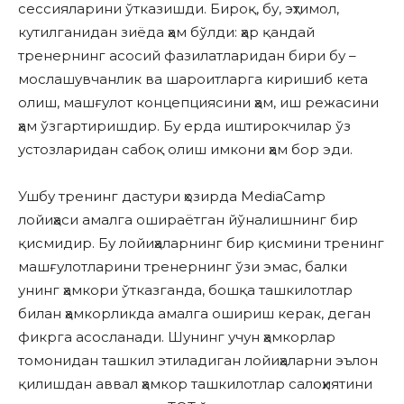
сессияларини ўтказишди. Бироқ, бу, эҳтимол,
кутилганидан зиёда ҳам бўлди: ҳар қандай
тренернинг асосий фазилатларидан бири бу –
мослашувчанлик ва шароитларга киришиб кета
олиш, машғулот концепциясини ҳам, иш режасини
ҳам ўзгартиришдир. Бу ерда иштирокчилар ўз
устозларидан сабоқ олиш имкони ҳам бор эди.
Ушбу тренинг дастури ҳозирда MediaCamp
лойиҳаси амалга ошираётган йўналишнинг бир
қисмидир. Бу лойиҳаларнинг бир қисмини тренинг
машғулотларини тренернинг ўзи эмас, балки
унинг ҳамкори ўтказганда, бошқа ташкилотлар
билан ҳамкорликда амалга ошириш керак, деган
фикрга асосланади. Шунинг учун ҳамкорлар
томонидан ташкил этиладиган лойиҳаларни эълон
қилишдан аввал ҳамкор ташкилотлар салоҳиятини