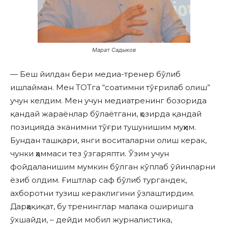
Марат Садыков
— Беш йилдан бери медиа-тренер бўлиб
ишлайман. Мен ТОТга “соатимни тўғрилаб олиш”
учун келдим. Мен учун медиатренинг бозорида
қандай жараёнлар бўлаётгани, ҳозирда қандай
позицияда эканимни тўғри тушунишим муҳим.
Бундан ташқари, янги воситаларни олиш керак,
чунки ҳаммаси тез ўзгаряпти. Ўзим учун
фойдаланишим мумкин бўлган кўплаб ўйинларни
ёзиб олдим. Ғиштлар саф бўлиб тургандек,
ахборотни тузиш кераклигини ўзлаштирдим.
Дарҳақиқат, бу тренинглар малака оширишга
ўхшайди, – дейди мобил журналистика,