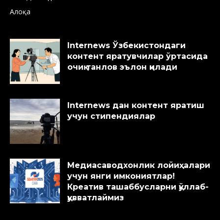
Алоқа
Internews Ўзбекистондаги
контент яратувчилар ўртасида
очиқ танлов эълон қилади
Internews дан контент яратиш
учун стипендиялар
Медиасаводхонлик лойиҳалари
учун янги имкониятлар!
Креатив ташаббусларни қўллаб-
қувватлаймиз