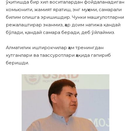
ўқитишда бир хил воситалардан фойдаланадиган
комьюнити, жамият яратиш, энг муҳими, самарали
билим олишга эришишдир. Чунки машғулотларни
режалаштирар эканмиз, ҳар доим натижа қандай
бўлади, қандай самара беради, деб ўйлаймиз.
Алматилик иштирокчилар ҳам тренингдан
кутганлари ва таассуротлари ҳақида гапириб
беришди.