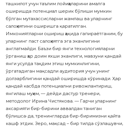
ташкилот учун таълим лойиҳаларини амалга
оширишда потенциал шерик бўлиши мумкин
бўлган мутахассисларни жамлаш ва уларнинг
салоҳиятини оширишга қаратилган.
Имкониятларни ошириш ҳақида гапираётганим, бу
уларнинг паст салоҳиятга эга эканлигини
англатмайди. Баъзи бир янги технологияларни
ўрганиш ҳар доим яхши эканлиги, мавзуни қандай
янги усулда тақдим этиш мумкинлигини,
ўргатадиган мақсадли аудитория учун унинг
долзарблигини қандай оширишда кўринади. Ҳар
қандай касбда потенциални ривожлантириш,
янгилаш муҳим, — дейди дастур тренери,
методолог Ирина Чистякова. — Гарчи уларнинг
аксарияти бир-бирини аввалдан таниган
бўлишса-да, тренингларда бир-биримизни қайта
кашф этдик. Зеро, мақсад – бир тилда сўзлашувчи,