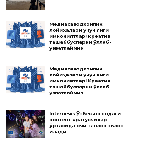
Медиасаводхонлик
лойиҳалари учун янги
имкониятлар! Креатив
ташаббусларни қўллаб-
қувватлаймиз
Медиасаводхонлик
лойиҳалари учун янги
имкониятлар! Креатив
ташаббусларни қўллаб-
қувватлаймиз
Internews Ўзбекистондаги
контент яратувчилар
ўртасида очиқ танлов эълон
қилади