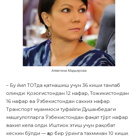
Алевтина Мадьярова
– Бу йил ТОТда қатнашиш учун 36 киши танлаб
олинди: Қозоғистондан 12 нафар, Тожикистондан
16 нафар ва Ўзбекистондан саккиз нафар.
Транспорт муаммоси туфайли Душанбедаги
машғулотларга Ўзбекистондан фақат тўрт нафар
вакил кела олди. Иштиок этиш учун рақобат
кескин бўлди — ҳар бир ўринга тахминан 10 киши.