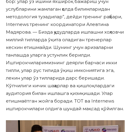
бор: улар ўз ишини яхшироқ бажариш учун
услубларини жамлаган ҳолда билимларидан
методология тузадилар”, дейди тренинг раҳбари,
Internews тренинг координатори Алевтина
Мадярова. — Бизда ҳудудларда ишлашни хоҳловчи
миллий тилларда ўқита оладиган тренерлар
кескин етишмайди. Шунинг учун аризаларни
танлашда уларга устунлик берилди.
Иштирокчиларимизнинг деярли барчаси икки
тилли, улар рус тилида ўқиш имкониятига эга,
лекин улар ўз тилларида дарс беришади.
Кўпчилиги кичик шаҳарлар ва қишлоқлардаги
аудитория билан ишлашга қизиқишади. Улар
етишмаётган жойга боради. ТОТ ва Internews
иштирокчилари олдига шундай мақсад қўйилган.