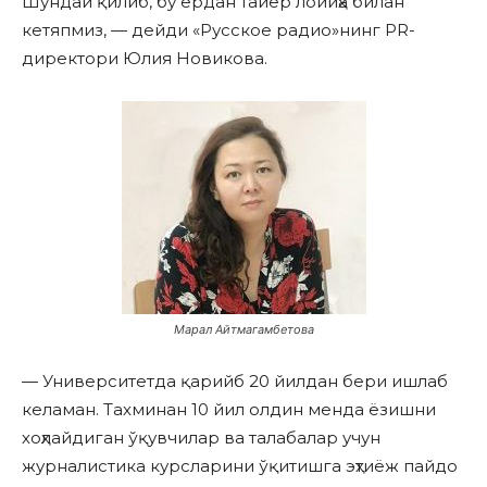
Шундай қилиб, бу ердан тайёр лойиҳа билан
кетяпмиз, — дейди «Русское радио»нинг PR-
директори Юлия Новикова.
Марал Айтмагамбетова
— Университетда қарийб 20 йилдан бери ишлаб
келаман. Тахминан 10 йил олдин менда ёзишни
хоҳлайдиган ўқувчилар ва талабалар учун
журналистика курсларини ўқитишга эҳтиёж пайдо