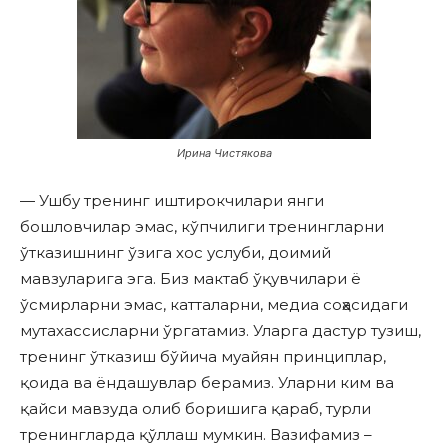
Ирина Чистякова
— Ушбу тренинг иштирокчилари янги
бошловчилар эмас, кўпчилиги тренингларни
ўтказишнинг ўзига хос услуби, доимий
мавзуларига эга. Биз мактаб ўқувчилари ё
ўсмирларни эмас, катталарни, медиа соҳасидаги
мутахассисларни ўргатамиз. Уларга дастур тузиш,
тренинг ўтказиш бўйича муайян принциплар,
қоида ва ёндашувлар берамиз. Уларни ким ва
қайси мавзуда олиб боришига қараб, турли
тренингларда қўллаш мумкин. Вазифамиз –