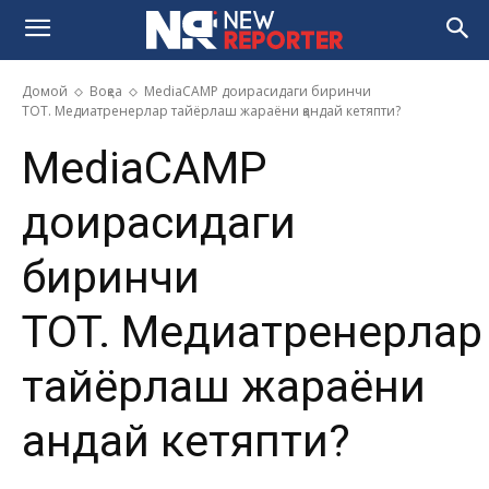
Домой
Воқеа
MediaCAMP доирасидаги биринчи
TOT. Медиатренерлар тайёрлаш жараёни қандай кетяпти?
MediaCAMP
доирасидаги
биринчи
TOT. Медиатренерлар
тайёрлаш жараёни
қандай кетяпти?