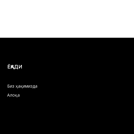
ЁҚАДИ
Биз ҳақимизда
Алоқа