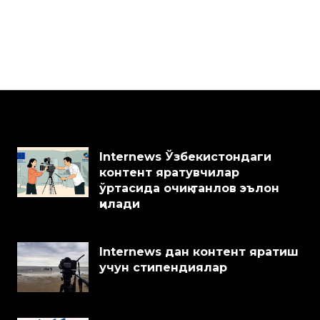
Internews Ўзбекистондаги
контент яратувчилар
ўртасида очиқ танлов эълон
қилади
Internews дан контент яратиш
учун стипендиялар