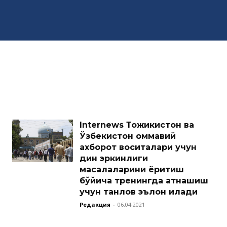
Internews Тожикистон ва
Ўзбекистон оммaвий
aхборот воситaлaри учун
дин эркинлиги
мaсaлaлaрини ёритиш
бўйичa тренингдa қaтнaшиш
учун тaнлов эълон қилaди
Редакция
-
06.04.2021