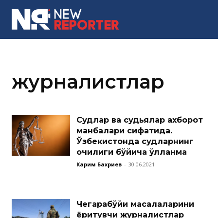
MORE
журналистлар
Судлар ва судьялар ахборот
манбалари сифатида.
Ўзбекистонда судларнинг
очиқлиги бўйича қўлланма
Карим Бахриев
-
30.06.2021
Чегарабўйи масалаларини
ёритувчи журналистлар