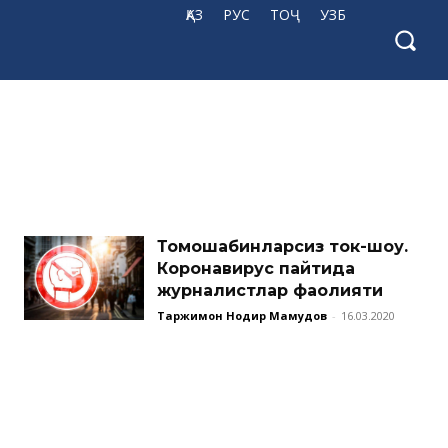
ҚАЗ
РУС
ТОҶ
УЗБ
Томошабинларсиз ток-шоу.
Коронавирус пайтида
журналистлар фаолияти
Таржимон Нодир Маҳмудов
-
16.03.2020