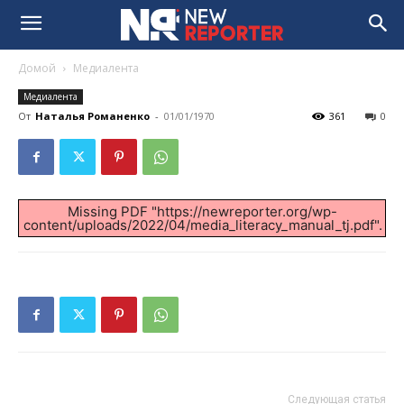
Домой
Медиалента
Медиалента
От
Наталья Романенко
-
01/01/1970
361
0
Missing PDF "https://newreporter.org/wp-
content/uploads/2022/04/media_literacy_manual_tj.pdf".
Следующая статья