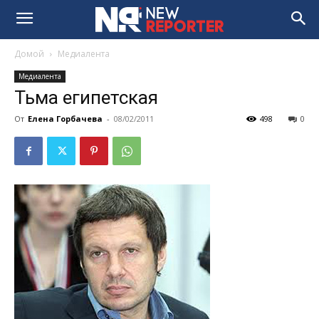
Домой
Медиалента
Медиалента
Тьма египетская
От
Елена Горбачева
-
08/02/2011
498
0