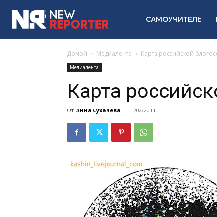
САМОУЧИТЕЛЬ
Домой
Медиалента
Карта российской блого
Медиалента
Карта российс
От
Анна Сухачева
-
11/02/2011