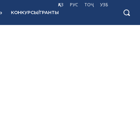
ҚАЗ
РУС
ТОҶ
УЗБ
Ь
КОНКУРСЫ/ГРАНТЫ