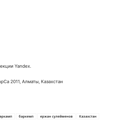
секции Yandex.
Ca 2011, Алматы, Казахстан
аркамп
баркемп
ержан сулейменов
Казахстан