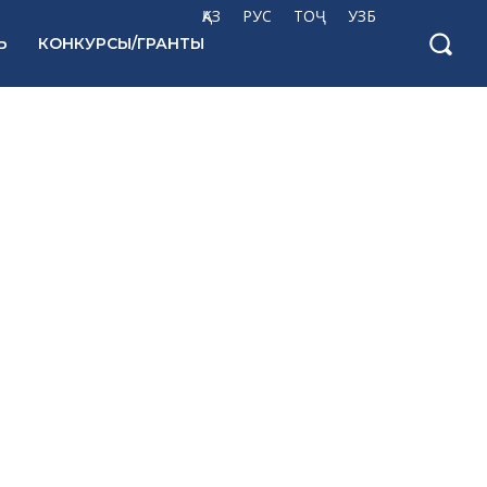
ҚАЗ
РУС
ТОҶ
УЗБ
Ь
КОНКУРСЫ/ГРАНТЫ