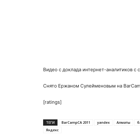
Видео с доклада интернет-аналитиков с 
Снято Ержаном Сулейменовым на BarCamp
[ratings]
ТЕГИ
BarCampCA 2011
yandex
Алматы
б
Яндекс