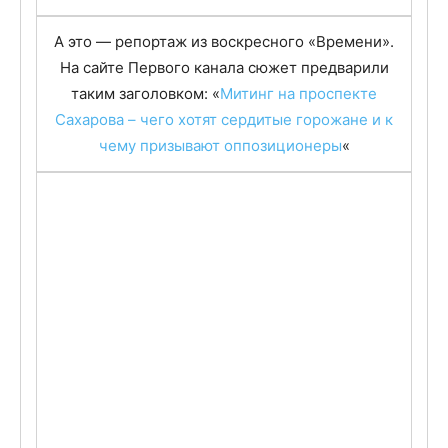
[youtube]http://www.youtube.com/watch?
v=AEnJ1BOSmmM&feature=player_embedded#!
[/youtube]
А это — репортаж из воскресного «Времени».
На сайте Первого канала сюжет предварили
таким заголовком: «
Митинг на проспекте
Сахарова – чего хотят сердитые горожане и к
чему призывают оппозиционеры
«