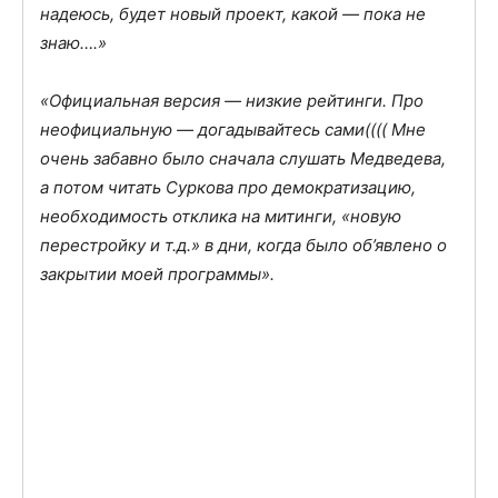
решению руководства НТВ. В прошлую субботу
был последний регулярный выпуск. Еще один
спецвыпуск (снят раньше, по контракту не можем
не показать) будет 14 января. Я остаюсь на НТВ,
надеюсь, будет новый проект, какой — пока не
знаю….»
«Официальная версия — низкие рейтинги. Про
неофициальную — догадывайтесь сами(((( Мне
очень забавно было сначала слушать Медведева,
а потом читать Суркова про демократизацию,
необходимость отклика на митинги, «новую
перестройку и т.д.» в дни, когда было об’явлено о
закрытии моей программы».