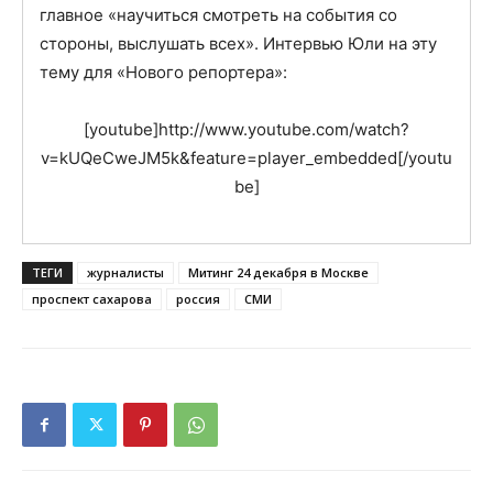
томской телекомпании ТВ-2
(а у нее 4 Тэфи, одну
из них она получила, обойдя Владимира Познера),
показывать свои предпочтения журналисту-
информационщику нельзя. Для журналиста
главное «научиться смотреть на события со
стороны, выслушать всех». Интервью Юли на эту
тему для «Нового репортера»:
[youtube]http://www.youtube.com/watch?
v=kUQeCweJM5k&feature=player_embedded[/youtu
be]
ТЕГИ
журналисты
Митинг 24 декабря в Москве
проспект сахарова
россия
СМИ