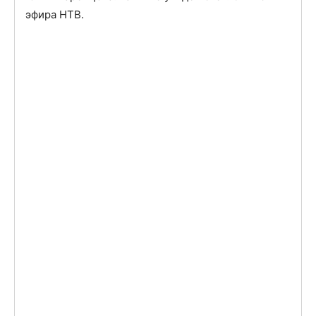
Специальный репортаж «Белая гвардия»
(протестующие выбрали своим символом белый
цвет)
из цикла «Профессия-репортер». Автор:
Юлия Варенцова. Так и не увидел свет. Снят с
эфира НТВ.