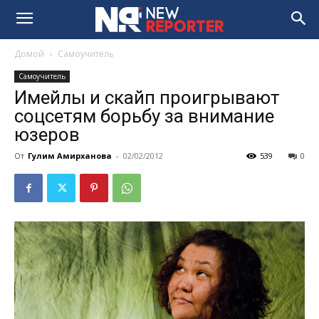
Домой
Самоучитель
Самоучитель
Имейлы и скайп проигрывают
соцсетям борьбу за внимание
юзеров
От
Гулим Амирханова
-
02/02/2012
539
0