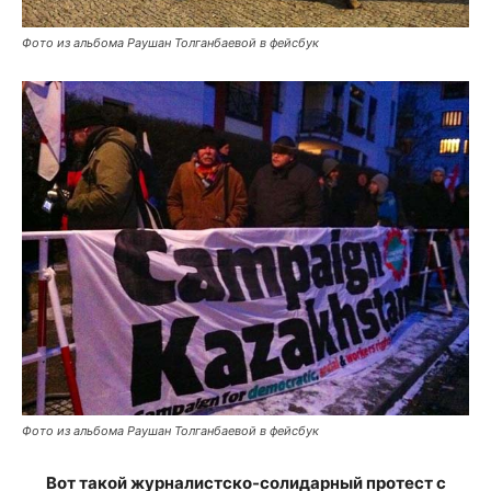
Фото из альбома Раушан Толганбаевой в фейсбук
Фото из альбома Раушан Толганбаевой в фейсбук
Вот такой журналистско-солидарный протест с