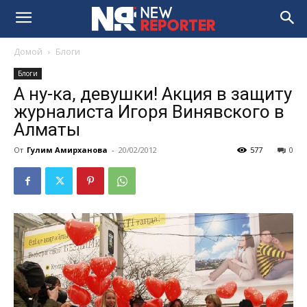
Домой
Блоги
Блоги
А ну-ка, девушки! Акция в защиту
журналиста Игоря Винявского в
Алматы
От
Гулим Амирханова
-
20/02/2012
577
0