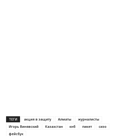
ТЕГИ
акция в защиту
Алматы
журналисты
Игорь Винявский
Казахстан
кнб
пикет
сизо
фейсбук