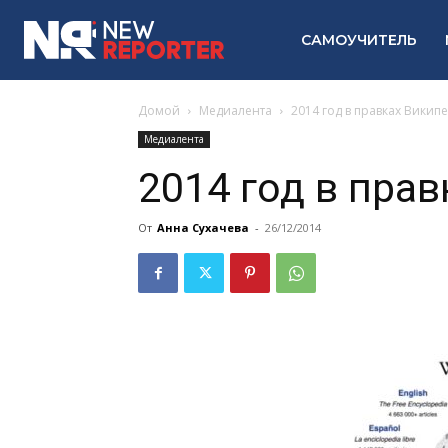
САМОУЧИТЕЛЬ
Домой
Медиалента
2014 год в правках Викип
Медиалента
2014 год в пра
От
Анна Сухачева
-
26/12/2014