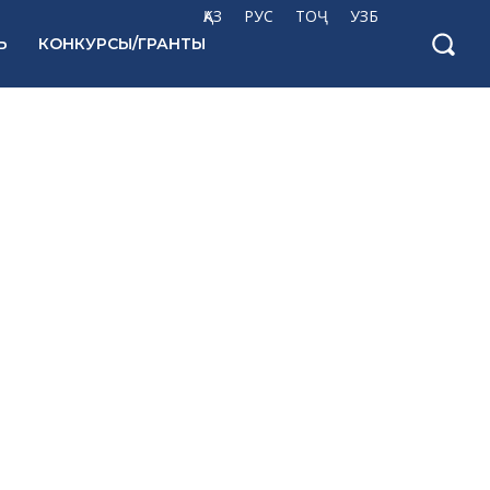
ҚАЗ
РУС
ТОҶ
УЗБ
Ь
КОНКУРСЫ/ГРАНТЫ